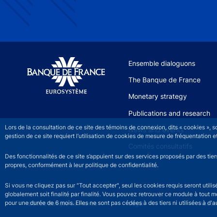
Site navigation
Ensemble dialoguons
The Banque de France
Monetary strategy
Publications and research
Lors de la consultation de ce site des témoins de connexion, dits « cookies », 
News and events
gestion de ce site requiert l’utilisation de cookies de mesure de fréquentatio
Comités consultatifs
Des fonctionnalités de ce site s’appuient sur des services proposés par des tie
propres, conformément à leur politique de confidentialité.
Si vous ne cliquez pas sur "Tout accepter", seul les cookies requis seront util
globalement soit finalité par finalité. Vous pouvez retrouver ce module à tout 
pour une durée de 6 mois. Elles ne sont pas cédées à des tiers ni utilisées à d'au
©2026 Banque de France
Footer legal notice men
Legal
Access