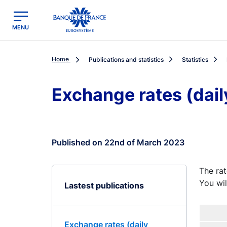
egion
Banque de France - Menu Principal
MENU
Home
Publications and statistics
Statistics
Exchange rates (dai
Published on 22nd of March 2023
The rat
You wil
Lastest publications
Exchange rates (daily