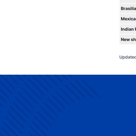
Brasili
Mexica
Indian
New sh
Updated