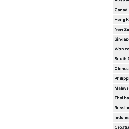
Austral
Canadi
Hong K
New Ze
Singap
Won co
South 
Chines
Philipp
Malaysi
Thai ba
Russia
Indone
Croati