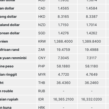
ian dollar
AUD
1.5932
1.5874
an dollar
CAD
1.4565
1.4584
ong dollar
HKD
8.3165
8.3387
aland dollar
NZD
1.7150
1.7014
orean dollar
SGD
1.4276
1.4262
réen
KRW
1,388.4000
1,389.8400
African rand
ZAR
19.4759
19.4988
e yuan renminbi
CNY
7.3045
7.3117
ine peso
PHP
58.1880
58.1180
an ringgit
MYR
4.7720
4.7649
ht
THB
36.4360
36.2460
n rouble
RUB
-
-
sian rupiah
IDR
16,365.2100
16,332.0200
an kuna
HRK
-
-