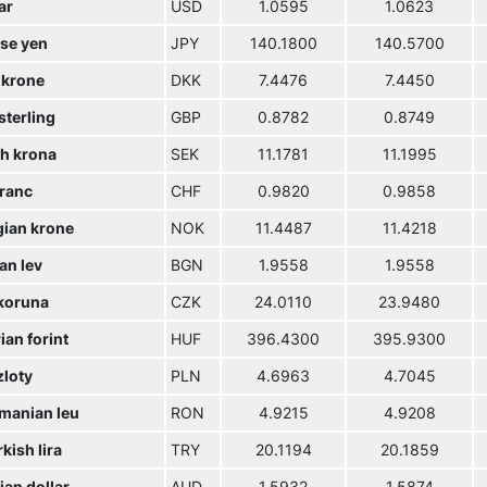
ar
USD
1.0595
1.0623
se yen
JPY
140.1800
140.5700
 krone
DKK
7.4476
7.4450
sterling
GBP
0.8782
0.8749
h krona
SEK
11.1781
11.1995
franc
CHF
0.9820
0.9858
ian krone
NOK
11.4487
11.4218
an lev
BGN
1.9558
1.9558
koruna
CZK
24.0110
23.9480
an forint
HUF
396.4300
395.9300
zloty
PLN
4.6963
4.7045
manian leu
RON
4.9215
4.9208
kish lira
TRY
20.1194
20.1859