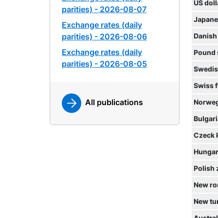
US doll
parities) - 2026-08-07
Japane
Exchange rates (daily
parities) - 2026-08-06
Danish
Exchange rates (daily
Pound 
parities) - 2026-08-05
Swedis
Swiss 
All publications
Norweg
Bulgari
Czeck 
Hungari
Polish 
New ro
New tur