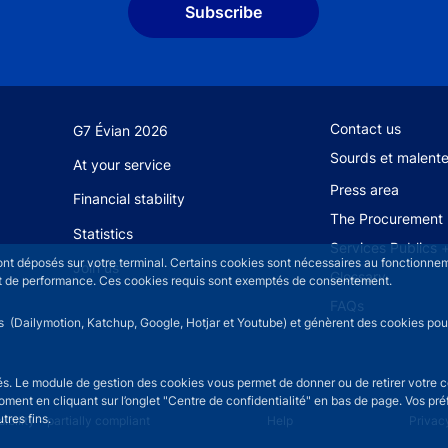
Subscribe
Footer secondary
Contact us
G7 Évian 2026
Sourds et malent
At your service
Press area
Financial stability
The Procurement 
Statistics
Services Publics 
sont déposés sur votre terminal. Certains cookies sont nécessaires au fonctionneme
Join us
Glossary
n et de performance. Ces cookies requis sont exemptés de consentement.
FAQs
rs (Dailymotion, Katchup, Google, Hotjar et Youtube) et génèrent des cookies pour 
isés. Le module de gestion des cookies vous permet de donner ou de retirer votre 
moment en cliquant sur l’onglet "Centre de confidentialité" en bas de page. Vos p
tres fins.
u
ibility - partially compliant
Help
Privac