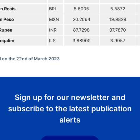
an Reais
BRL
5.6005
5.5872
n Peso
MXN
20.2064
19.9829
 Rupee
INR
87.7298
87.7870
eqalim
ILS
3.88900
3.9057
 on the 22nd of March 2023
Sign up for our newsletter and
subscribe to the latest publication
alerts