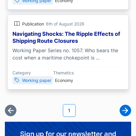
Working paper
Economy
Publication
6th of August 2026
Navigating Shocks: The Ripple Effects of
Shipping Route Closures
Working Paper Series no. 1057. Who bears the
cost when a maritime chokepoint is ...
Category
Thematics
Working paper
Economy
Pagination
Current page
1
First page
Next
Sign up for our newsletter and