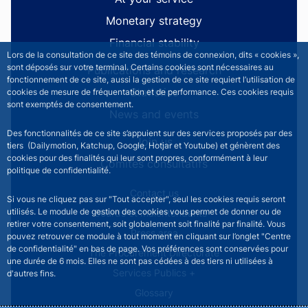
Monetary strategy
Financial stability
Lors de la consultation de ce site des témoins de connexion, dits « cookies »,
sont déposés sur votre terminal. Certains cookies sont nécessaires au
Publications and research
fonctionnement de ce site, aussi la gestion de ce site requiert l’utilisation de
Statistics
cookies de mesure de fréquentation et de performance. Ces cookies requis
sont exemptés de consentement.
News and events
Des fonctionnalités de ce site s’appuient sur des services proposés par des
Join us
tiers (Dailymotion, Katchup, Google, Hotjar et Youtube) et génèrent des
cookies pour des finalités qui leur sont propres, conformément à leur
Comités consultatifs
politique de confidentialité.
Footer secondary menu
Contact us
Si vous ne cliquez pas sur "Tout accepter", seul les cookies requis seront
utilisés. Le module de gestion des cookies vous permet de donner ou de
Sourds et malentendants
retirer votre consentement, soit globalement soit finalité par finalité. Vous
Press area
pouvez retrouver ce module à tout moment en cliquant sur l’onglet "Centre
de confidentialité" en bas de page. Vos préférences sont conservées pour
The Procurement Directorate
une durée de 6 mois. Elles ne sont pas cédées à des tiers ni utilisées à
Services Publics +
d'autres fins.
Glossary