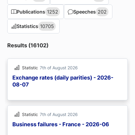
Publications
Publications
1252
1252
Speeches
Speeches
202
202
Statistics
Statistics
10705
10705
Results (16102)
Statistic
7th of August 2026
Exchange rates (daily parities) - 2026-
08-07
Statistic
7th of August 2026
Business failures - France - 2026-06