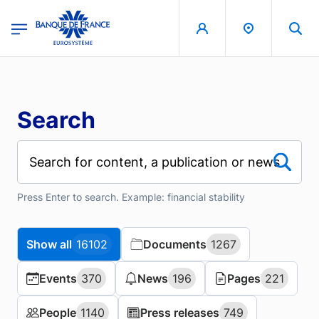
Skip to main content
region
Banque de France - Menu Principal
Search
Press Enter to search. Example: financial stability
Show all
Show all
16102
16102
Documents
Documents
1267
1267
Events
Events
370
370
News
News
196
196
Pages
Pages
221
221
People
People
1140
1140
Press releases
Press releases
749
749