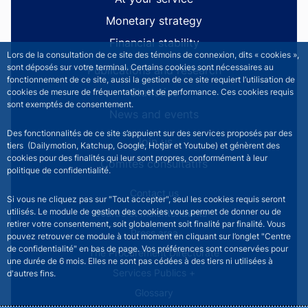
Monetary strategy
Financial stability
Lors de la consultation de ce site des témoins de connexion, dits « cookies »,
sont déposés sur votre terminal. Certains cookies sont nécessaires au
Publications and research
fonctionnement de ce site, aussi la gestion de ce site requiert l’utilisation de
Statistics
cookies de mesure de fréquentation et de performance. Ces cookies requis
sont exemptés de consentement.
News and events
Des fonctionnalités de ce site s’appuient sur des services proposés par des
Join us
tiers (Dailymotion, Katchup, Google, Hotjar et Youtube) et génèrent des
cookies pour des finalités qui leur sont propres, conformément à leur
Comités consultatifs
politique de confidentialité.
Footer secondary menu
Contact us
Si vous ne cliquez pas sur "Tout accepter", seul les cookies requis seront
utilisés. Le module de gestion des cookies vous permet de donner ou de
Sourds et malentendants
retirer votre consentement, soit globalement soit finalité par finalité. Vous
Press area
pouvez retrouver ce module à tout moment en cliquant sur l’onglet "Centre
de confidentialité" en bas de page. Vos préférences sont conservées pour
The Procurement Directorate
une durée de 6 mois. Elles ne sont pas cédées à des tiers ni utilisées à
Services Publics +
d'autres fins.
Glossary