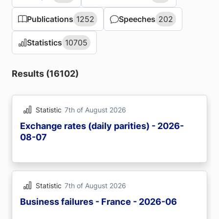
Publications
Publications
1252
1252
Speeches
Speeches
202
202
Statistics
Statistics
10705
10705
Results (16102)
Statistic
7th of August 2026
Exchange rates (daily parities) - 2026-
08-07
Statistic
7th of August 2026
Business failures - France - 2026-06