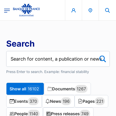
Skip to main content
region
Banque de France - Menu Principal
Search
Press Enter to search. Example: financial stability
Show all
Show all
16102
16102
Documents
Documents
1267
1267
Events
Events
370
370
News
News
196
196
Pages
Pages
221
221
People
People
1140
1140
Press releases
Press releases
749
749