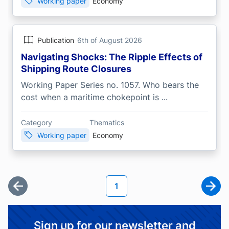
Working paper
Economy
Publication
6th of August 2026
Navigating Shocks: The Ripple Effects of
Shipping Route Closures
Working Paper Series no. 1057. Who bears the
cost when a maritime chokepoint is ...
Category
Thematics
Working paper
Economy
Pagination
Current page
1
First page
Next
Sign up for our newsletter and