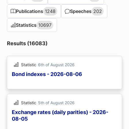
Publications
Publications
1248
1248
Speeches
Speeches
202
202
Statistics
Statistics
10697
10697
Results (16083)
Statistic
6th of August 2026
Bond indexes - 2026-08-06
Statistic
5th of August 2026
Exchange rates (daily parities) - 2026-
08-05