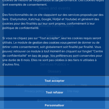
Statistics
cookies de mesure de fréquentation et de performance. Ces cookies requis
sont exemptés de consentement.
News and events
Des fonctionnalités de ce site s’appuient sur des services proposés par des
Join us
tiers (Dailymotion, Katchup, Google, Hotjar et Youtube) et génèrent des
cookies pour des finalités qui leur sont propres, conformément à leur
Comités consultatifs
politique de confidentialité.
Footer secondary menu
Contact us
Si vous ne cliquez pas sur "Tout accepter", seul les cookies requis seront
utilisés. Le module de gestion des cookies vous permet de donner ou de
Sourds et malentendants
retirer votre consentement, soit globalement soit finalité par finalité. Vous
Press area
pouvez retrouver ce module à tout moment en cliquant sur l’onglet "Centre
de confidentialité" en bas de page. Vos préférences sont conservées pour
The Procurement Directorate
une durée de 6 mois. Elles ne sont pas cédées à des tiers ni utilisées à
Services Publics +
d'autres fins.
Glossary
FAQs
Tout accepter
Footer legal notice menu
Legal
Accessibility - partially compliant
Help
Privacy policy
Cookies
Site map
Tout refuser
©2026 Banque de France
Personnaliser