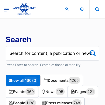
Skip to main content
region
Banque de France - Menu Principal
Search
Press Enter to search. Example: financial stability
Show all
Show all
16083
16083
Documents
Documents
1265
1265
Events
Events
369
369
News
News
195
195
Pages
Pages
221
221
People
People
1138
1138
Press releases
Press releases
748
748