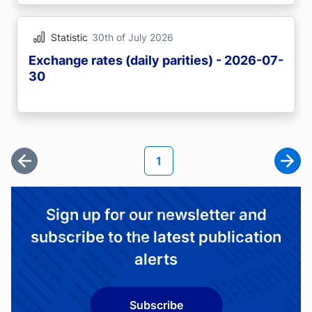
Statistic
30th of July 2026
Exchange rates (daily parities) - 2026-07-
30
Pagination
Current page
1
First page
Next
Sign up for our newsletter and
subscribe to the latest publication
alerts
Subscribe