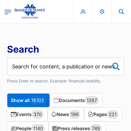
Skip to main content
region
Banque de France - Menu Principal
Search
Press Enter to search. Example: financial stability
Show all
Show all
16102
16102
Documents
Documents
1267
1267
Events
Events
370
370
News
News
196
196
Pages
Pages
221
221
People
People
1140
1140
Press releases
Press releases
749
749