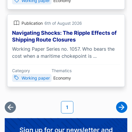
Working paper
Economy
Publication
6th of August 2026
Navigating Shocks: The Ripple Effects of
Shipping Route Closures
Working Paper Series no. 1057. Who bears the
cost when a maritime chokepoint is ...
Category
Thematics
Working paper
Economy
Pagination
Current page
1
First page
Next
Sign up for our newsletter and