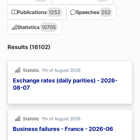
Publications
Publications
1252
1252
Speeches
Speeches
202
202
Statistics
Statistics
10705
10705
Results (16102)
Statistic
7th of August 2026
Exchange rates (daily parities) - 2026-
08-07
Statistic
7th of August 2026
Business failures - France - 2026-06