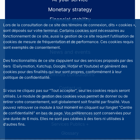
Monetary strategy
Financial stability
Lors de la consultation de ce site des témoins de connexion, dits « cookies »,
sont déposés sur votre terminal. Certains cookies sont nécessaires au
Publications and research
fonctionnement de ce site, aussi la gestion de ce site requiert l’utilisation de
Statistics
cookies de mesure de fréquentation et de performance. Ces cookies requis
sont exemptés de consentement.
News and events
Des fonctionnalités de ce site s’appuient sur des services proposés par des
Join us
tiers (Dailymotion, Katchup, Google, Hotjar et Youtube) et génèrent des
cookies pour des finalités qui leur sont propres, conformément à leur
Comités consultatifs
politique de confidentialité.
Footer secondary menu
Contact us
Si vous ne cliquez pas sur "Tout accepter", seul les cookies requis seront
utilisés. Le module de gestion des cookies vous permet de donner ou de
Sourds et malentendants
retirer votre consentement, soit globalement soit finalité par finalité. Vous
Press area
pouvez retrouver ce module à tout moment en cliquant sur l’onglet "Centre
de confidentialité" en bas de page. Vos préférences sont conservées pour
The Procurement Directorate
une durée de 6 mois. Elles ne sont pas cédées à des tiers ni utilisées à
Services Publics +
d'autres fins.
Glossary