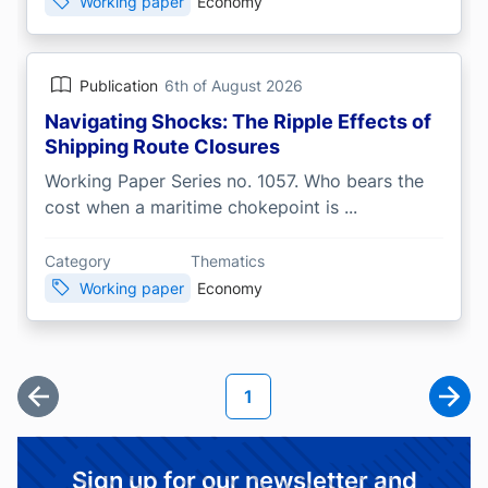
Working paper
Economy
Publication
6th of August 2026
Navigating Shocks: The Ripple Effects of
Shipping Route Closures
Working Paper Series no. 1057. Who bears the
cost when a maritime chokepoint is ...
Category
Thematics
Working paper
Economy
Pagination
Current page
1
First page
Next
Sign up for our newsletter and