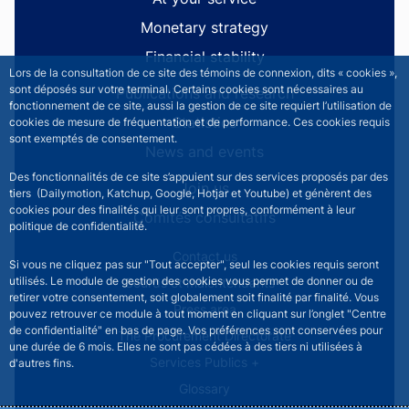
Monetary strategy
Financial stability
Lors de la consultation de ce site des témoins de connexion, dits « cookies »,
sont déposés sur votre terminal. Certains cookies sont nécessaires au
Publications and research
fonctionnement de ce site, aussi la gestion de ce site requiert l’utilisation de
Statistics
cookies de mesure de fréquentation et de performance. Ces cookies requis
sont exemptés de consentement.
News and events
Des fonctionnalités de ce site s’appuient sur des services proposés par des
Join us
tiers (Dailymotion, Katchup, Google, Hotjar et Youtube) et génèrent des
cookies pour des finalités qui leur sont propres, conformément à leur
Comités consultatifs
politique de confidentialité.
Footer secondary menu
Contact us
Si vous ne cliquez pas sur "Tout accepter", seul les cookies requis seront
utilisés. Le module de gestion des cookies vous permet de donner ou de
Sourds et malentendants
retirer votre consentement, soit globalement soit finalité par finalité. Vous
Press area
pouvez retrouver ce module à tout moment en cliquant sur l’onglet "Centre
de confidentialité" en bas de page. Vos préférences sont conservées pour
The Procurement Directorate
une durée de 6 mois. Elles ne sont pas cédées à des tiers ni utilisées à
Services Publics +
d'autres fins.
Glossary