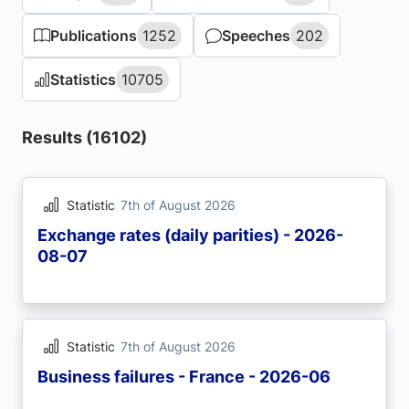
Publications
Publications
1252
1252
Speeches
Speeches
202
202
Statistics
Statistics
10705
10705
Results (16102)
Statistic
7th of August 2026
Exchange rates (daily parities) - 2026-
08-07
Statistic
7th of August 2026
Business failures - France - 2026-06