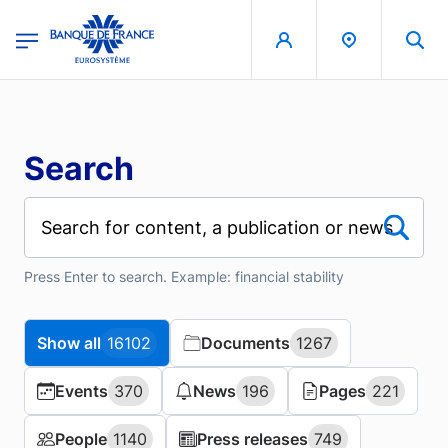
Skip to main content
region
Banque de France - Menu Principal
Search
Press Enter to search. Example: financial stability
Show all
Show all
16102
16102
Documents
Documents
1267
1267
Events
Events
370
370
News
News
196
196
Pages
Pages
221
221
People
People
1140
1140
Press releases
Press releases
749
749