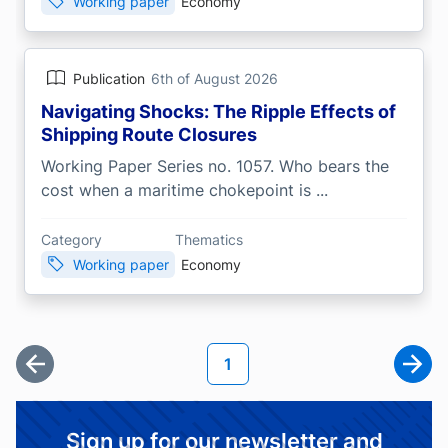
Working paper
Economy
Publication
6th of August 2026
Navigating Shocks: The Ripple Effects of
Shipping Route Closures
Working Paper Series no. 1057. Who bears the
cost when a maritime chokepoint is ...
Category
Thematics
Working paper
Economy
Pagination
Current page
1
First page
Next
Sign up for our newsletter and