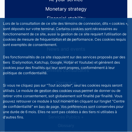
Monetary strategy
Financial stability
Lors de la consultation de ce site des témoins de connexion, dits « cookies »,
sont déposés sur votre terminal. Certains cookies sont nécessaires au
Publications and research
fonctionnement de ce site, aussi la gestion de ce site requiert l’utilisation de
Statistics
cookies de mesure de fréquentation et de performance. Ces cookies requis
sont exemptés de consentement.
News and events
Des fonctionnalités de ce site s’appuient sur des services proposés par des
Join us
tiers (Dailymotion, Katchup, Google, Hotjar et Youtube) et génèrent des
cookies pour des finalités qui leur sont propres, conformément à leur
Comités consultatifs
politique de confidentialité.
Footer secondary menu
Contact us
Si vous ne cliquez pas sur "Tout accepter", seul les cookies requis seront
utilisés. Le module de gestion des cookies vous permet de donner ou de
Sourds et malentendants
retirer votre consentement, soit globalement soit finalité par finalité. Vous
Press area
pouvez retrouver ce module à tout moment en cliquant sur l’onglet "Centre
de confidentialité" en bas de page. Vos préférences sont conservées pour
The Procurement Directorate
une durée de 6 mois. Elles ne sont pas cédées à des tiers ni utilisées à
Services Publics +
d'autres fins.
Glossary