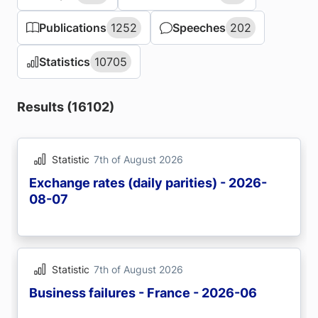
Publications
Publications
1252
1252
Speeches
Speeches
202
202
Statistics
Statistics
10705
10705
Results (16102)
Statistic
7th of August 2026
Exchange rates (daily parities) - 2026-
08-07
Statistic
7th of August 2026
Business failures - France - 2026-06