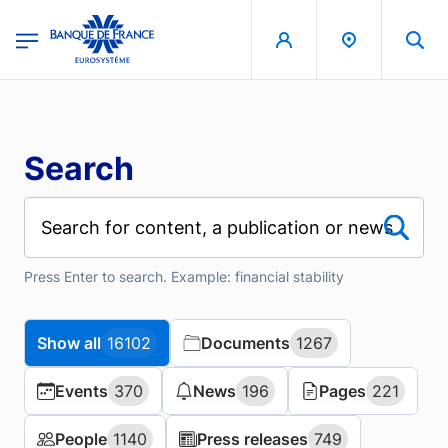
Skip to main content
region
Banque de France - Menu Principal
Search
Press Enter to search. Example: financial stability
Show all
Show all
16102
16102
Documents
Documents
1267
1267
Events
Events
370
370
News
News
196
196
Pages
Pages
221
221
People
People
1140
1140
Press releases
Press releases
749
749