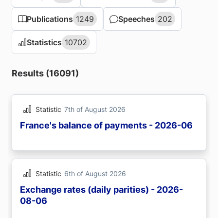
Publications
Publications
1249
1249
Speeches
Speeches
202
202
Statistics
Statistics
10702
10702
Results (16091)
Statistic
7th of August 2026
France's balance of payments - 2026-06
Statistic
6th of August 2026
Exchange rates (daily parities) - 2026-
08-06