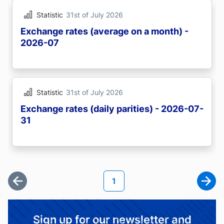
Statistic
31st of July 2026
Exchange rates (average on a month) -
2026-07
Statistic
31st of July 2026
Exchange rates (daily parities) - 2026-07-
31
Pagination
Current page
1
First page
Next
Sign up for our newsletter and