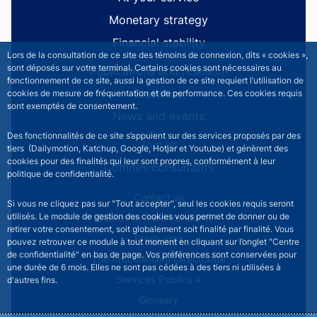
Monetary strategy
Financial stability
Lors de la consultation de ce site des témoins de connexion, dits « cookies »,
sont déposés sur votre terminal. Certains cookies sont nécessaires au
Publications and research
fonctionnement de ce site, aussi la gestion de ce site requiert l’utilisation de
Statistics
cookies de mesure de fréquentation et de performance. Ces cookies requis
sont exemptés de consentement.
News and events
Des fonctionnalités de ce site s’appuient sur des services proposés par des
Join us
tiers (Dailymotion, Katchup, Google, Hotjar et Youtube) et génèrent des
cookies pour des finalités qui leur sont propres, conformément à leur
Comités consultatifs
politique de confidentialité.
Footer secondary menu
Contact us
Si vous ne cliquez pas sur "Tout accepter", seul les cookies requis seront
utilisés. Le module de gestion des cookies vous permet de donner ou de
Sourds et malentendants
retirer votre consentement, soit globalement soit finalité par finalité. Vous
Press area
pouvez retrouver ce module à tout moment en cliquant sur l’onglet "Centre
de confidentialité" en bas de page. Vos préférences sont conservées pour
The Procurement Directorate
une durée de 6 mois. Elles ne sont pas cédées à des tiers ni utilisées à
Services Publics +
d'autres fins.
Glossary