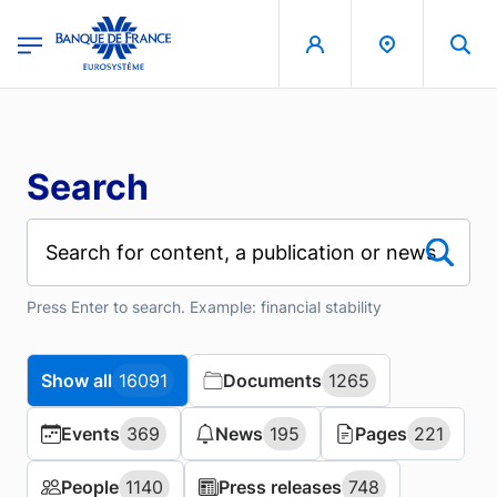
Skip to main content
region
Banque de France - Menu Principal
Search
Press Enter to search. Example: financial stability
Show all
Show all
16091
16091
Documents
Documents
1265
1265
Events
Events
369
369
News
News
195
195
Pages
Pages
221
221
People
People
1140
1140
Press releases
Press releases
748
748