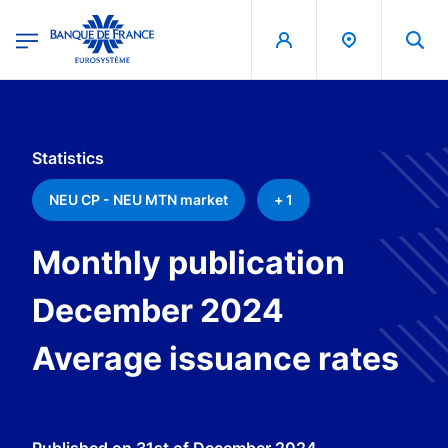
egion
Banque de France - Menu Principal
Skip to main content
Statistics
NEU CP - NEU MTN market
+ 1
Monthly publication
December 2024
Average issuance rates