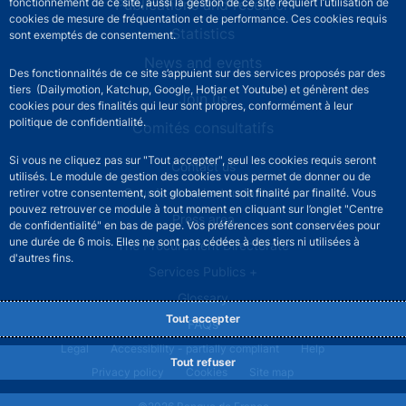
fonctionnement de ce site, aussi la gestion de ce site requiert l’utilisation de
Publications and research
cookies de mesure de fréquentation et de performance. Ces cookies requis
Statistics
sont exemptés de consentement.
News and events
Des fonctionnalités de ce site s’appuient sur des services proposés par des
tiers (Dailymotion, Katchup, Google, Hotjar et Youtube) et génèrent des
Join us
cookies pour des finalités qui leur sont propres, conformément à leur
politique de confidentialité.
Comités consultatifs
Si vous ne cliquez pas sur "Tout accepter", seul les cookies requis seront
Footer secondary menu
Contact us
utilisés. Le module de gestion des cookies vous permet de donner ou de
Sourds et malentendants
retirer votre consentement, soit globalement soit finalité par finalité. Vous
pouvez retrouver ce module à tout moment en cliquant sur l’onglet "Centre
Press area
de confidentialité" en bas de page. Vos préférences sont conservées pour
une durée de 6 mois. Elles ne sont pas cédées à des tiers ni utilisées à
The Procurement Directorate
d'autres fins.
Services Publics +
Glossary
Tout accepter
FAQs
Footer legal notice menu
Legal
Accessibility - partially compliant
Help
Tout refuser
Privacy policy
Cookies
Site map