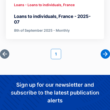
Loans - Loans to individuals, France
Loans to individuals, France - 2025-
07
8th of September 2025 - Monthly
Pagination
Current page
1
First page
Ne
Sign up for our newsletter and
subscribe to the latest publication
alerts