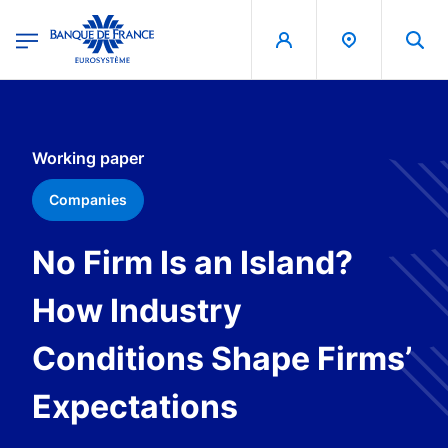
egion
Banque de France - Menu Principal
Skip to main content
Working paper
Companies
No Firm Is an Island?
How Industry
Conditions Shape Firms’
Expectations