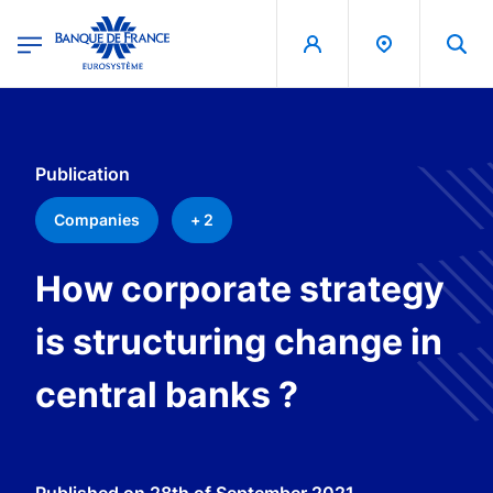
egion
Banque de France - Menu Principal
Skip to main content
Publication
Companies
+ 2
How corporate strategy
is structuring change in
central banks ?