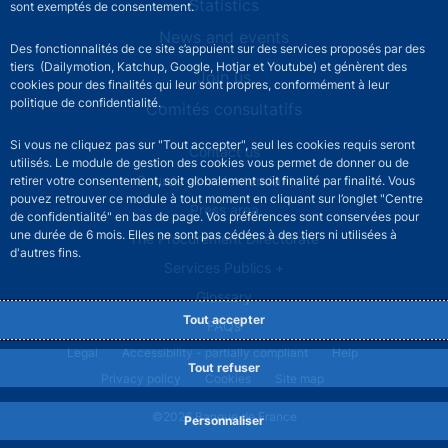
Statistics
sont exemptés de consentement.
News and events
Des fonctionnalités de ce site s’appuient sur des services proposés par des
tiers (Dailymotion, Katchup, Google, Hotjar et Youtube) et génèrent des
Join us
cookies pour des finalités qui leur sont propres, conformément à leur
politique de confidentialité.
Comités consultatifs
Si vous ne cliquez pas sur "Tout accepter", seul les cookies requis seront
Footer secondary menu
Contact us
utilisés. Le module de gestion des cookies vous permet de donner ou de
Sourds et malentendants
retirer votre consentement, soit globalement soit finalité par finalité. Vous
pouvez retrouver ce module à tout moment en cliquant sur l’onglet "Centre
Press area
de confidentialité" en bas de page. Vos préférences sont conservées pour
une durée de 6 mois. Elles ne sont pas cédées à des tiers ni utilisées à
The Procurement Directorate
d'autres fins.
Services Publics +
Glossary
Tout accepter
FAQs
Footer legal notice menu
Legal
Accessibility - partially compliant
Help
Tout refuser
Privacy policy
Cookies
Site map
©2026 Banque de France
Personnaliser