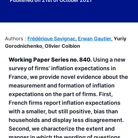
Published on
21st of October 2021
Authors :
Frédérique Savignac
,
Erwan Gautier
,
Yuriy
Gorodnichenko,
Olivier Coibion
Working Paper Series no. 840.
Using a new
survey of firms’ inflation expectations in
France, we provide novel evidence about the
measurement and formation of inflation
expectations on the part of firms. First,
French firms report inflation expectations
with a smaller, but still positive, bias than
households and display less disagreement.
Second, we characterize the extent and
manner in which the wording of questions