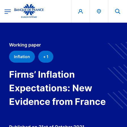
egion
Banque de France - Menu Principal
Skip to main content
Working paper
Inflation
+ 1
Firms’ Inflation
Expectations: New
Evidence from France