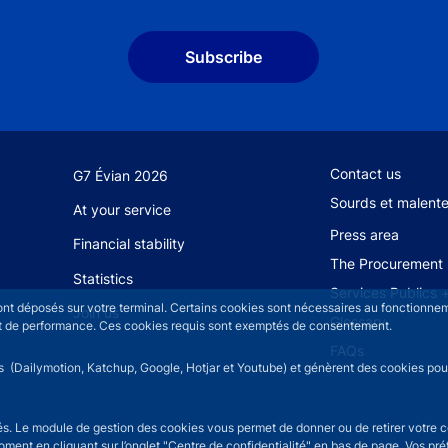
Subscribe
Footer secondary
Contact us
G7 Évian 2026
Sourds et malent
At your service
Press area
Financial stability
The Procurement 
Statistics
Services Publics 
sont déposés sur votre terminal. Certains cookies sont nécessaires au fonctionneme
Join us
Glossary
n et de performance. Ces cookies requis sont exemptés de consentement.
FAQs
rs (Dailymotion, Katchup, Google, Hotjar et Youtube) et génèrent des cookies pour 
isés. Le module de gestion des cookies vous permet de donner ou de retirer votre 
moment en cliquant sur l’onglet "Centre de confidentialité" en bas de page. Vos p