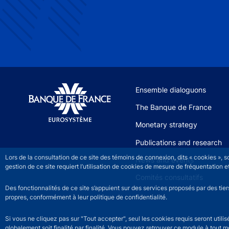
Site navigation
Ensemble dialoguons
The Banque de France
Monetary strategy
Publications and research
Lors de la consultation de ce site des témoins de connexion, dits « cookies », 
News and events
gestion de ce site requiert l’utilisation de cookies de mesure de fréquentatio
Comités consultatifs
Des fonctionnalités de ce site s’appuient sur des services proposés par des tie
propres, conformément à leur politique de confidentialité.
Si vous ne cliquez pas sur "Tout accepter", seul les cookies requis seront util
globalement soit finalité par finalité. Vous pouvez retrouver ce module à tout 