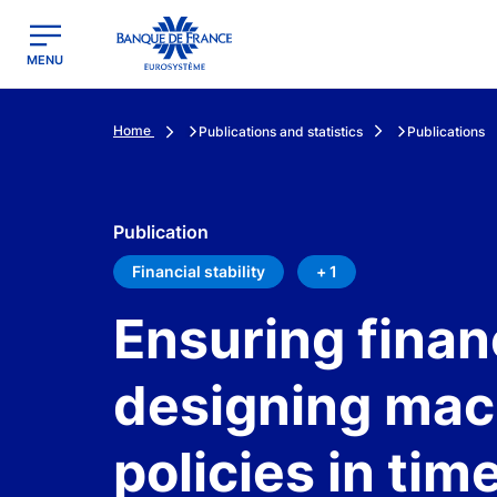
egion
Banque de France - Menu Principal
MENU
Home
Publications and statistics
Publications
Publication
Financial stability
+ 1
Ensuring financ
designing mac
policies in ti