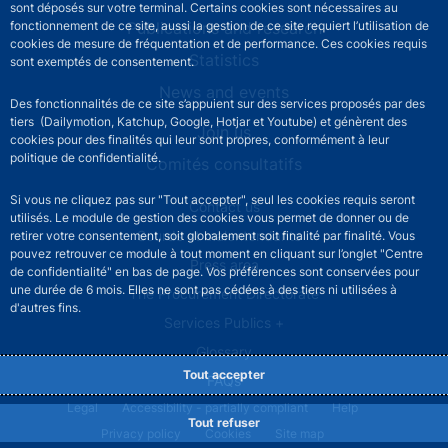
sont déposés sur votre terminal. Certains cookies sont nécessaires au
Publications and research
fonctionnement de ce site, aussi la gestion de ce site requiert l’utilisation de
cookies de mesure de fréquentation et de performance. Ces cookies requis
Statistics
sont exemptés de consentement.
News and events
Des fonctionnalités de ce site s’appuient sur des services proposés par des
tiers (Dailymotion, Katchup, Google, Hotjar et Youtube) et génèrent des
Join us
cookies pour des finalités qui leur sont propres, conformément à leur
politique de confidentialité.
Comités consultatifs
Si vous ne cliquez pas sur "Tout accepter", seul les cookies requis seront
Footer secondary menu
Contact us
utilisés. Le module de gestion des cookies vous permet de donner ou de
Sourds et malentendants
retirer votre consentement, soit globalement soit finalité par finalité. Vous
pouvez retrouver ce module à tout moment en cliquant sur l’onglet "Centre
Press area
de confidentialité" en bas de page. Vos préférences sont conservées pour
une durée de 6 mois. Elles ne sont pas cédées à des tiers ni utilisées à
The Procurement Directorate
d'autres fins.
Services Publics +
Glossary
Tout accepter
FAQs
Footer legal notice menu
Legal
Accessibility - partially compliant
Help
Tout refuser
Privacy policy
Cookies
Site map