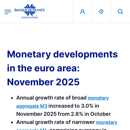
egion
Banque de France - Menu Principal
Skip to main content
Monetary developments
in the euro area:
November 2025
Annual growth rate of broad
monetary
increased to 3.0% in
aggregate M3
November 2025 from 2.8% in October
Annual growth rate of narrower
monetary