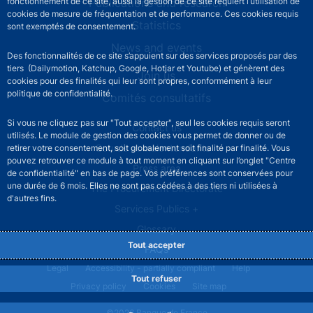
Publications and research
fonctionnement de ce site, aussi la gestion de ce site requiert l’utilisation de
cookies de mesure de fréquentation et de performance. Ces cookies requis
Statistics
sont exemptés de consentement.
News and events
Des fonctionnalités de ce site s’appuient sur des services proposés par des
tiers (Dailymotion, Katchup, Google, Hotjar et Youtube) et génèrent des
Join us
cookies pour des finalités qui leur sont propres, conformément à leur
politique de confidentialité.
Comités consultatifs
Si vous ne cliquez pas sur "Tout accepter", seul les cookies requis seront
Footer secondary menu
Contact us
utilisés. Le module de gestion des cookies vous permet de donner ou de
Sourds et malentendants
retirer votre consentement, soit globalement soit finalité par finalité. Vous
pouvez retrouver ce module à tout moment en cliquant sur l’onglet "Centre
Press area
de confidentialité" en bas de page. Vos préférences sont conservées pour
une durée de 6 mois. Elles ne sont pas cédées à des tiers ni utilisées à
The Procurement Directorate
d'autres fins.
Services Publics +
Glossary
Tout accepter
FAQs
Footer legal notice menu
Legal
Accessibility - partially compliant
Help
Tout refuser
Privacy policy
Cookies
Site map
©2026 Banque de France