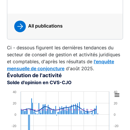
All publications
Ci - dessous figurent les dernières tendances du
secteur de conseil de gestion et activités juridiques
et comptables, d'après les résultats de
l'enquête
mensuelle de conjoncture
d'août 2025.
Évolution de l'activité
Solde d'opinion en CVS-CJO
Chart
40
40
Combination chart with 4 data series.
20
20
View as data table, Chart
0
0
The chart has 1 X axis displaying XAxis.
The chart has 2 Y axes displaying YAxis and YAxis 2.
-20
-20