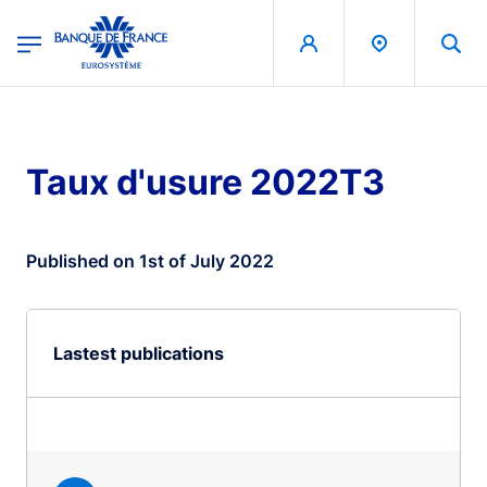
egion
Banque de France - Menu Principal
Skip to main content
Taux d'usure 2022T3
Published on 1st of July 2022
Lastest publications