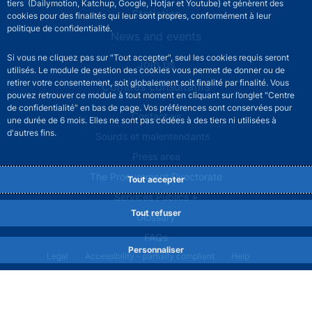
tiers (Dailymotion, Katchup, Google, Hotjar et Youtube) et génèrent des
Statistics
cookies pour des finalités qui leur sont propres, conformément à leur
politique de confidentialité.
News and events
Si vous ne cliquez pas sur "Tout accepter", seul les cookies requis seront
Join us
utilisés. Le module de gestion des cookies vous permet de donner ou de
retirer votre consentement, soit globalement soit finalité par finalité. Vous
Comités consultatifs
pouvez retrouver ce module à tout moment en cliquant sur l’onglet "Centre
de confidentialité" en bas de page. Vos préférences sont conservées pour
Footer secondary menu
Contact us
une durée de 6 mois. Elles ne sont pas cédées à des tiers ni utilisées à
d'autres fins.
Sourds et malentendants
Press area
The Procurement Directorate
Tout accepter
Services Publics +
Tout refuser
Glossary
FAQs
Personnaliser
Footer legal notice menu
Legal
Accessibility - partially compliant
Help
Privacy policy
Cookies
Site map
©2026 Banque de France