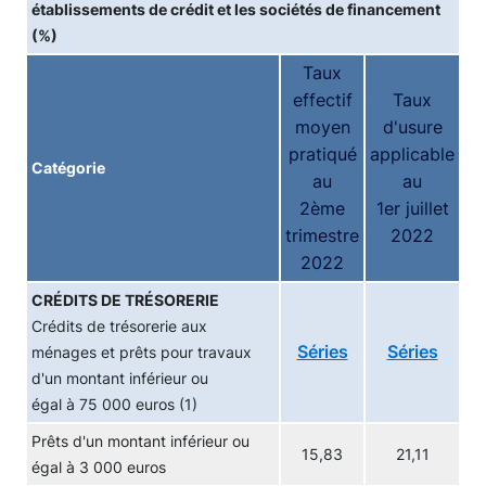
établissements de crédit et les sociétés de financement
(%)
Taux
effectif
Taux
moyen
d'usure
pratiqué
applicable
Catégorie
au
au
2ème
1er juillet
trimestre
2022
2022
CRÉDITS DE TRÉSORERIE
Crédits de trésorerie aux
Séries
Séries
ménages et prêts pour travaux
d'un montant inférieur ou
égal à 75 000 euros (1)
Prêts d'un montant inférieur ou
15,83
21,11
égal à 3 000 euros