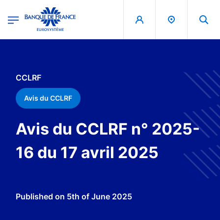
egion
Banque de France - Menu Principal
Skip to main content
CCLRF
Avis du CCLRF
Avis du CCLRF n° 2025-
16 du 17 avril 2025
Published on
5th of June 2025