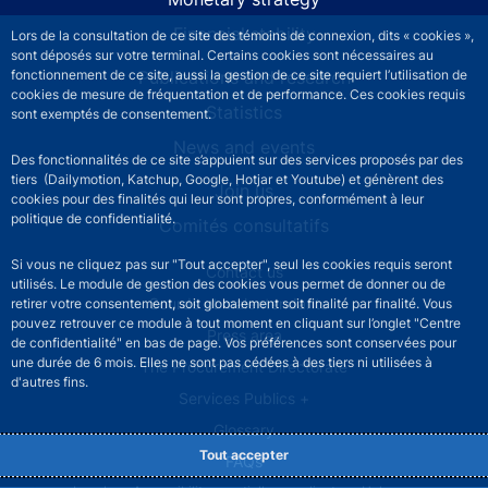
Financial stability
Lors de la consultation de ce site des témoins de connexion, dits « cookies »,
sont déposés sur votre terminal. Certains cookies sont nécessaires au
Publications and research
fonctionnement de ce site, aussi la gestion de ce site requiert l’utilisation de
cookies de mesure de fréquentation et de performance. Ces cookies requis
Statistics
sont exemptés de consentement.
News and events
Des fonctionnalités de ce site s’appuient sur des services proposés par des
tiers (Dailymotion, Katchup, Google, Hotjar et Youtube) et génèrent des
Join us
cookies pour des finalités qui leur sont propres, conformément à leur
politique de confidentialité.
Comités consultatifs
Si vous ne cliquez pas sur "Tout accepter", seul les cookies requis seront
Footer secondary menu
Contact us
utilisés. Le module de gestion des cookies vous permet de donner ou de
Sourds et malentendants
retirer votre consentement, soit globalement soit finalité par finalité. Vous
pouvez retrouver ce module à tout moment en cliquant sur l’onglet "Centre
Press area
de confidentialité" en bas de page. Vos préférences sont conservées pour
une durée de 6 mois. Elles ne sont pas cédées à des tiers ni utilisées à
The Procurement Directorate
d'autres fins.
Services Publics +
Glossary
Tout accepter
FAQs