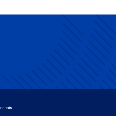
 menu
endants