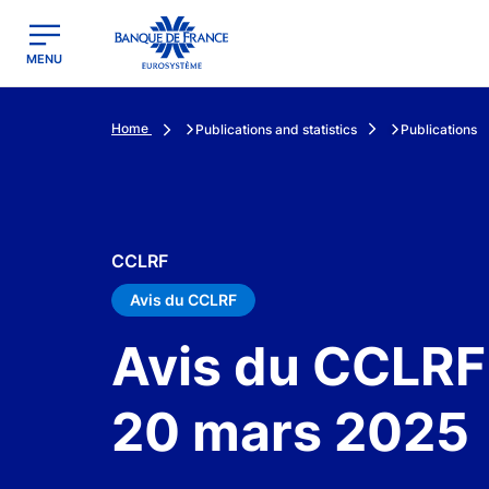
egion
Banque de France - Menu Principal
MENU
Home
Publications and statistics
Publications
CCLRF
Avis du CCLRF
Avis du CCLRF
20 mars 2025