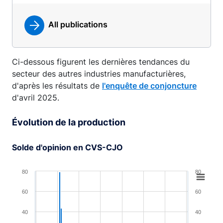
All publications
Ci-dessous figurent les dernières tendances du
secteur des autres industries manufacturières,
d'après les résultats de
l'enquête de conjoncture
d'avril 2025.
Évolution de la production
Solde d'opinion en CVS-CJO
Chart
80
80
Combination chart with 4 data series.
60
60
View as data table, Chart
40
40
The chart has 1 X axis displaying XAxis.