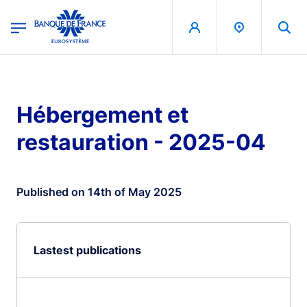
egion
Banque de France - Menu Principal
Skip to main content
Hébergement et
restauration - 2025-04
Published on 14th of May 2025
Lastest publications