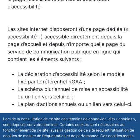
d’accessibilité.
Les sites internet disposeront d’une page dédiée («
accessibilité ») accessible directement depuis la
page d’accueil et depuis n’importe quelle page du
service de communication publique en ligne qui
contient les éléments suivants :
La déclaration d’accessibilité selon le modèle
fixé par le référentiel RGAA ;
Le schéma pluriannuel de mise en accessibilité
ou un lien vers celui-ci ;
Le plan d’actions annuels ou un lien vers celui-ci.
Il est recommandé d’utiliser une adresse internet (ou
Lors de la consultation de ce site des témoins de connexion, dits « cookies »,
sont déposés sur votre terminal. Certains cookies sont nécessaires au
URL) standardisée telle que «
fonctionnement de ce site, aussi la gestion de ce site requiert l’utilisation de
www.nomdusite.extension/accessibilite ».
cookies de mesure de fréquentation et de performance. Ces cookies requis