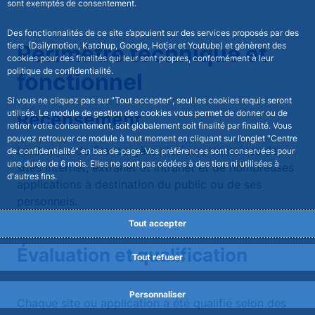
sont exemptés de consentement.
Des fonctionnalités de ce site s’appuient sur des services proposés par des
tiers (Dailymotion, Katchup, Google, Hotjar et Youtube) et génèrent des
Périmètre technique et
cookies pour des finalités qui leur sont propres, conformément à leur
politique de confidentialité.
fonctionnel
Si vous ne cliquez pas sur "Tout accepter", seul les cookies requis seront
utilisés. Le module de gestion des cookies vous permet de donner ou de
Recensement
retirer votre consentement, soit globalement soit finalité par finalité. Vous
pouvez retrouver ce module à tout moment en cliquant sur l’onglet "Centre
La Banque de France gère plusieurs centaines de
de confidentialité" en bas de page. Vos préférences sont conservées pour
une durée de 6 mois. Elles ne sont pas cédées à des tiers ni utilisées à
sites internet, extranet et intranet et de nombreuses
d'autres fins.
applications à destination du public ou de ses
personnels.
Tout accepter
Évaluation et qualification
Tout refuser
Personnaliser
Chaque site ou application a été qualifié selon des