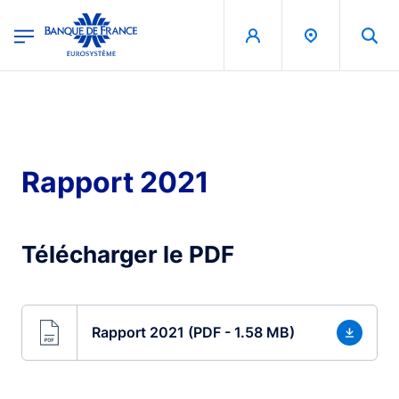
egion
Banque de France - Menu Principal
Skip to main content
Rapport 2021
Télécharger le PDF
Rapport 2021 (PDF - 1.58 MB)