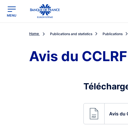
egion
Banque de France - Menu Principal
MENU
Home
Publications and statistics
Publications
Avis du CCLRF
Télécharge
Avis du 