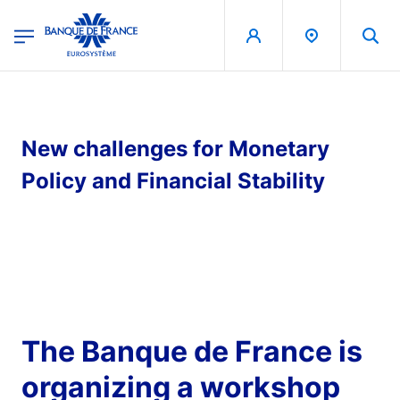
egion
Banque de France - Menu Principal
Skip to main content
New challenges for Monetary
Policy and Financial Stability
The Banque de France is
organizing a workshop