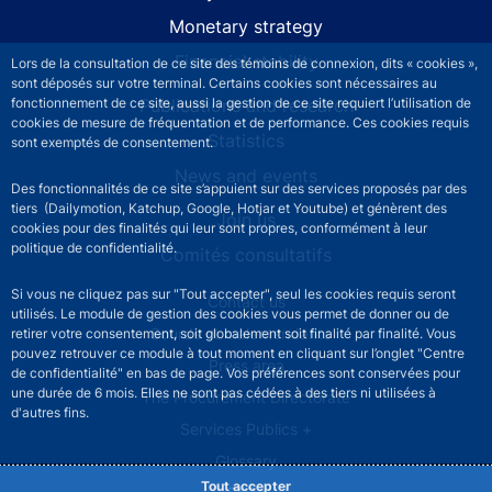
Monetary strategy
Financial stability
Lors de la consultation de ce site des témoins de connexion, dits « cookies »,
sont déposés sur votre terminal. Certains cookies sont nécessaires au
Publications and research
fonctionnement de ce site, aussi la gestion de ce site requiert l’utilisation de
cookies de mesure de fréquentation et de performance. Ces cookies requis
Statistics
sont exemptés de consentement.
News and events
Des fonctionnalités de ce site s’appuient sur des services proposés par des
tiers (Dailymotion, Katchup, Google, Hotjar et Youtube) et génèrent des
Join us
cookies pour des finalités qui leur sont propres, conformément à leur
politique de confidentialité.
Comités consultatifs
Si vous ne cliquez pas sur "Tout accepter", seul les cookies requis seront
Footer secondary menu
Contact us
utilisés. Le module de gestion des cookies vous permet de donner ou de
Sourds et malentendants
retirer votre consentement, soit globalement soit finalité par finalité. Vous
pouvez retrouver ce module à tout moment en cliquant sur l’onglet "Centre
Press area
de confidentialité" en bas de page. Vos préférences sont conservées pour
une durée de 6 mois. Elles ne sont pas cédées à des tiers ni utilisées à
The Procurement Directorate
d'autres fins.
Services Publics +
Glossary
Tout accepter