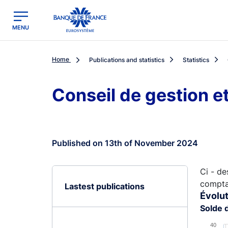
egion
Banque de France - Menu Principal
MENU
Home
Publications and statistics
Statistics
Conseil de gestion e
Published on 13th of November 2024
Ci - de
comptab
Lastest publications
Évolut
Solde 
Chart
40