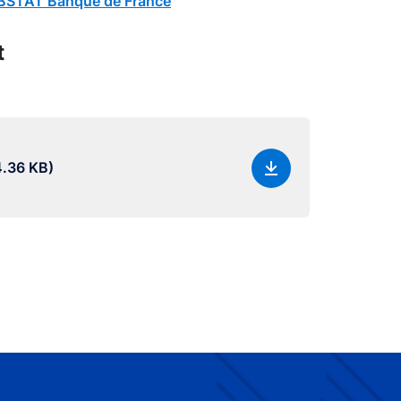
STAT Banque de France
t
.36 KB)