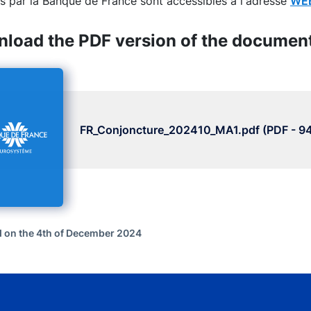
s par la Banque de France sont accessibles à l'adresse
WEB
load the PDF version of the documen
FR_Conjoncture_202410_MA1.pdf (PDF - 94
 on the 4th of December 2024