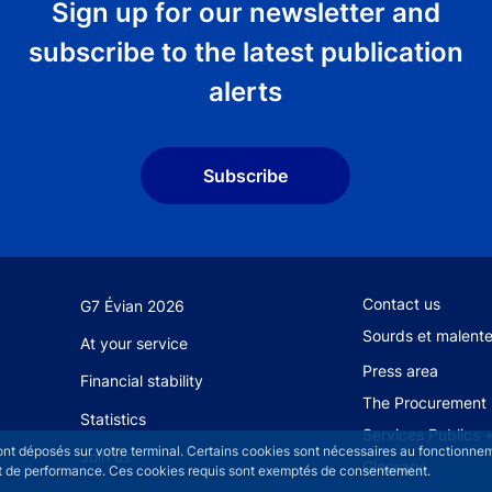
Sign up for our newsletter and
subscribe to the latest publication
alerts
Subscribe
Footer secondary
Contact us
G7 Évian 2026
Sourds et malent
At your service
Press area
Financial stability
The Procurement 
Statistics
Services Publics 
sont déposés sur votre terminal. Certains cookies sont nécessaires au fonctionneme
Join us
Glossary
n et de performance. Ces cookies requis sont exemptés de consentement.