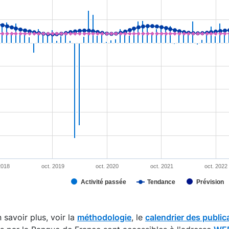
tion chart with 4 data series.
s data table, Chart
rt has 1 X axis displaying XAxis.
rt has 2 Y axes displaying YAxis and YAxis 2.
2018
oct. 2019
oct. 2020
oct. 2021
oct. 2022
Activité passée
Tendance
Prévision
interactive chart.
 savoir plus, voir la
méthodologie
, le
calendrier des public