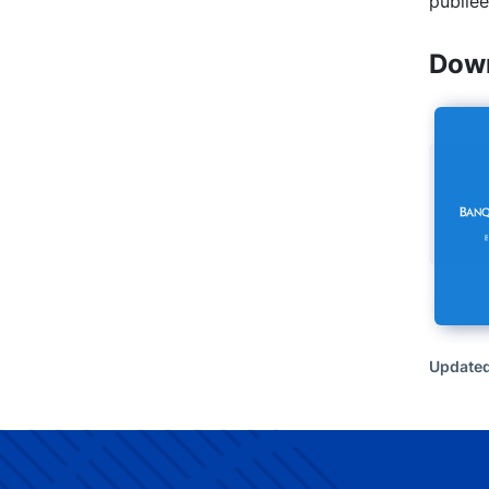
publiée
Down
Updated