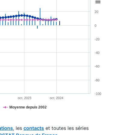
20
0
-20
-40
-60
-80
-100
oct. 2023
oct. 2024
Moyenne depuis 2002
ations
, les
contacts
et toutes les séries