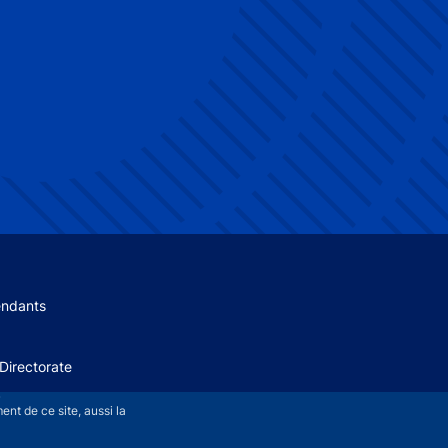
 menu
endants
Directorate
+
nt de ce site, aussi la