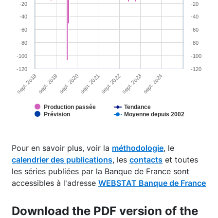
-20
-20
-40
-40
-60
-60
-80
-80
-100
-100
-120
-120
sept. 2018
sept. 2023
sept. 2022
sept. 2021
sept. 2020
sept. 2019
sept. 2024
Production passée
Tendance
Prévision
Moyenne depuis 2002
End of interactive chart.
Pour en savoir plus, voir la
méthodologie
, le
calendrier des publications
, les
contacts
et toutes
les séries publiées par la Banque de France sont
accessibles à l'adresse
WEBSTAT Banque de France
Download the PDF version of the