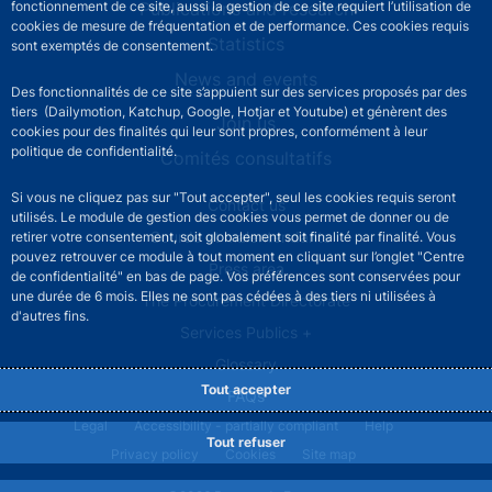
Publications and research
fonctionnement de ce site, aussi la gestion de ce site requiert l’utilisation de
cookies de mesure de fréquentation et de performance. Ces cookies requis
Statistics
sont exemptés de consentement.
News and events
Des fonctionnalités de ce site s’appuient sur des services proposés par des
tiers (Dailymotion, Katchup, Google, Hotjar et Youtube) et génèrent des
Join us
cookies pour des finalités qui leur sont propres, conformément à leur
politique de confidentialité.
Comités consultatifs
Si vous ne cliquez pas sur "Tout accepter", seul les cookies requis seront
Footer secondary menu
Contact us
utilisés. Le module de gestion des cookies vous permet de donner ou de
Sourds et malentendants
retirer votre consentement, soit globalement soit finalité par finalité. Vous
pouvez retrouver ce module à tout moment en cliquant sur l’onglet "Centre
Press area
de confidentialité" en bas de page. Vos préférences sont conservées pour
une durée de 6 mois. Elles ne sont pas cédées à des tiers ni utilisées à
The Procurement Directorate
d'autres fins.
Services Publics +
Glossary
Tout accepter
FAQs
Footer legal notice menu
Legal
Accessibility - partially compliant
Help
Tout refuser
Privacy policy
Cookies
Site map