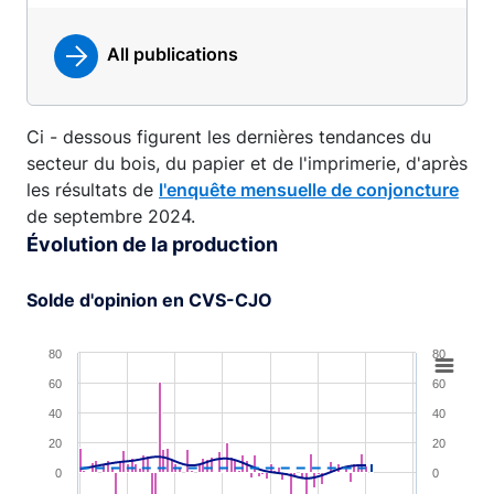
All publications
Ci - dessous figurent les dernières tendances du
secteur du bois, du papier et de l'imprimerie, d'après
les résultats de
l'enquête mensuelle de conjoncture
de septembre 2024.
Évolution de la production
Solde d'opinion en CVS-CJO
Chart
80
80
60
60
Combination chart with 4 data series.
40
40
View as data table, Chart
20
20
The chart has 1 X axis displaying XAxis.
0
0
The chart has 2 Y axes displaying YAxis and YAxis 2.