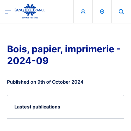
egion
Banque de France - Menu Principal
Skip to main content
Bois, papier, imprimerie -
2024-09
Published on 9th of October 2024
Lastest publications