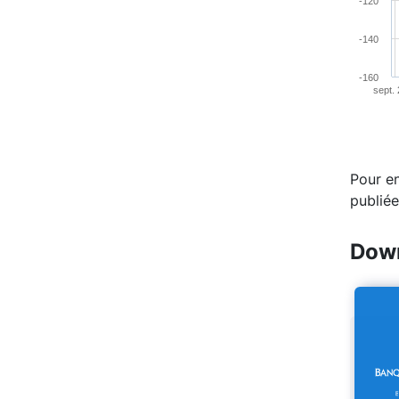
-120
-140
-160
sept.
End of 
Pour en
publiée
Down