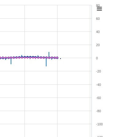
80
60
40
20
0
-20
-40
-60
-80
-100