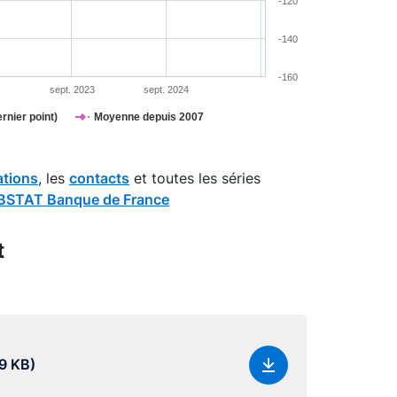
-120
-140
-160
2
sept. 2023
sept. 2024
ernier point)
Moyenne depuis 2007
ations
, les
contacts
et toutes les séries
STAT Banque de France
t
9 KB)