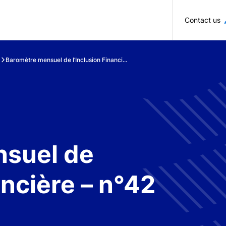
Skip to main content
Contact us
Baromètre mensuel de l’Inclusion Financi...
suel de
ancière – n°42