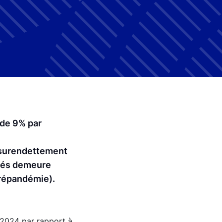
 de 9% par
e surendettement
osés demeure
prépandémie).
2024 par rapport à