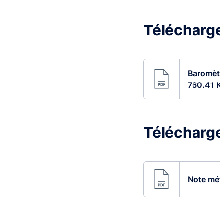
Télécharger
Baromètr
760.41 
Télécharger
Note mét