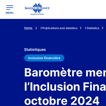
egion
Banque de France - Menu Principal
MENU
Home
Publications and statistics
Statistics
Statistiques
Inclusion financière
Baromètre men
l’Inclusion Fin
octobre 2024