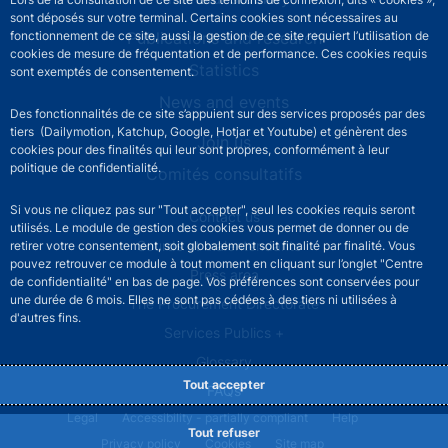
sont déposés sur votre terminal. Certains cookies sont nécessaires au
Publications and research
fonctionnement de ce site, aussi la gestion de ce site requiert l’utilisation de
cookies de mesure de fréquentation et de performance. Ces cookies requis
Statistics
sont exemptés de consentement.
News and events
Des fonctionnalités de ce site s’appuient sur des services proposés par des
tiers (Dailymotion, Katchup, Google, Hotjar et Youtube) et génèrent des
Join us
cookies pour des finalités qui leur sont propres, conformément à leur
politique de confidentialité.
Comités consultatifs
Si vous ne cliquez pas sur "Tout accepter", seul les cookies requis seront
Footer secondary menu
Contact us
utilisés. Le module de gestion des cookies vous permet de donner ou de
Sourds et malentendants
retirer votre consentement, soit globalement soit finalité par finalité. Vous
pouvez retrouver ce module à tout moment en cliquant sur l’onglet "Centre
Press area
de confidentialité" en bas de page. Vos préférences sont conservées pour
une durée de 6 mois. Elles ne sont pas cédées à des tiers ni utilisées à
The Procurement Directorate
d'autres fins.
Services Publics +
Glossary
Tout accepter
FAQs
Footer legal notice menu
Legal
Accessibility - partially compliant
Help
Tout refuser
Privacy policy
Cookies
Site map