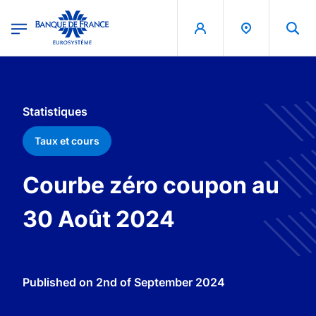
egion
Banque de France - Menu Principal
Skip to main content
Statistiques
Taux et cours
Courbe zéro coupon au
30 Août 2024
Published on
2nd of September 2024