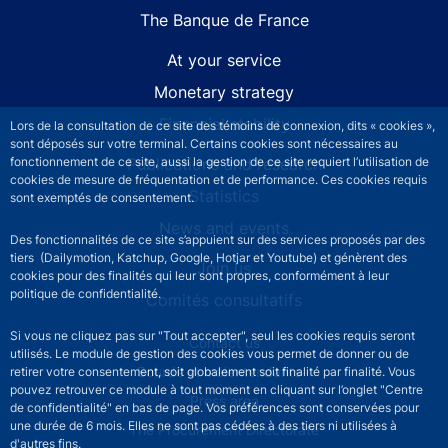
The Banque de France
At your service
Monetary strategy
Financial stability
Lors de la consultation de ce site des témoins de connexion, dits « cookies »,
sont déposés sur votre terminal. Certains cookies sont nécessaires au
Publications and research
fonctionnement de ce site, aussi la gestion de ce site requiert l’utilisation de
cookies de mesure de fréquentation et de performance. Ces cookies requis
Statistics
sont exemptés de consentement.
News and events
Des fonctionnalités de ce site s’appuient sur des services proposés par des
tiers (Dailymotion, Katchup, Google, Hotjar et Youtube) et génèrent des
Join us
cookies pour des finalités qui leur sont propres, conformément à leur
politique de confidentialité.
Comités consultatifs
Si vous ne cliquez pas sur "Tout accepter", seul les cookies requis seront
Footer secondary menu
Contact us
utilisés. Le module de gestion des cookies vous permet de donner ou de
Sourds et malentendants
retirer votre consentement, soit globalement soit finalité par finalité. Vous
pouvez retrouver ce module à tout moment en cliquant sur l’onglet "Centre
Press area
de confidentialité" en bas de page. Vos préférences sont conservées pour
une durée de 6 mois. Elles ne sont pas cédées à des tiers ni utilisées à
The Procurement Directorate
d'autres fins.