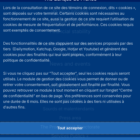
Lors de la consultation de ce site des témoins de connexion, dits « cookies »,
At your service
sont déposés sur votre terminal. Certains cookies sont nécessaires au
fonctionnement de ce site, aussi la gestion de ce site requiert l’utilisation de
Monetary strategy
cookies de mesure de fréquentation et de performance. Ces cookies requis
sont exemptés de consentement.
Financial stability
Publications and research
Des fonctionnalités de ce site s’appuient sur des services proposés par des
tiers (Dailymotion, Katchup, Google, Hotjar et Youtube) et génèrent des
Statistics
cookies pour des finalités qui leur sont propres, conformément à leur
politique de confidentialité.
News and events
Si vous ne cliquez pas sur "Tout accepter", seul les cookies requis seront
Join us
utilisés. Le module de gestion des cookies vous permet de donner ou de
retirer votre consentement, soit globalement soit finalité par finalité. Vous
Comités consultatifs
pouvez retrouver ce module à tout moment en cliquant sur l’onglet "Centre
de confidentialité" en bas de page. Vos préférences sont conservées pour
Footer secondary menu
Contact us
une durée de 6 mois. Elles ne sont pas cédées à des tiers ni utilisées à
d'autres fins.
Sourds et malentendants
Press area
The Procurement Directorate
Tout accepter
Services Publics +