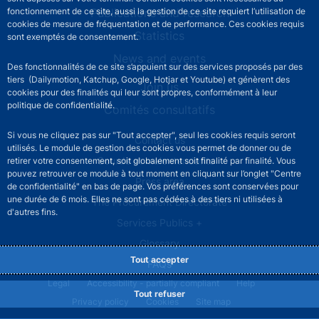
Publications and research
fonctionnement de ce site, aussi la gestion de ce site requiert l’utilisation de
cookies de mesure de fréquentation et de performance. Ces cookies requis
Statistics
sont exemptés de consentement.
News and events
Des fonctionnalités de ce site s’appuient sur des services proposés par des
tiers (Dailymotion, Katchup, Google, Hotjar et Youtube) et génèrent des
Join us
cookies pour des finalités qui leur sont propres, conformément à leur
politique de confidentialité.
Comités consultatifs
Si vous ne cliquez pas sur "Tout accepter", seul les cookies requis seront
Footer secondary menu
Contact us
utilisés. Le module de gestion des cookies vous permet de donner ou de
Sourds et malentendants
retirer votre consentement, soit globalement soit finalité par finalité. Vous
pouvez retrouver ce module à tout moment en cliquant sur l’onglet "Centre
Press area
de confidentialité" en bas de page. Vos préférences sont conservées pour
une durée de 6 mois. Elles ne sont pas cédées à des tiers ni utilisées à
The Procurement Directorate
d'autres fins.
Services Publics +
Glossary
Tout accepter
FAQs
Footer legal notice menu
Legal
Accessibility - partially compliant
Help
Tout refuser
Privacy policy
Cookies
Site map