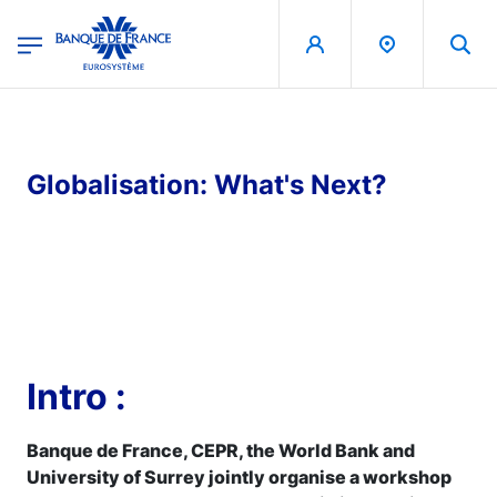
egion
Banque de France - Menu Principal
Skip to main content
Globalisation: What's Next?
Intro :
Banque de France, CEPR, the World Bank and
University of Surrey jointly organise a workshop