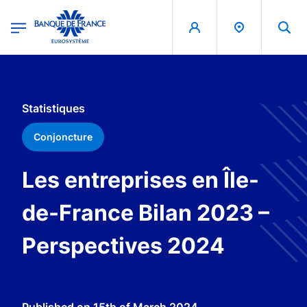
egion
Banque de France - Menu Principal
Skip to main content
Statistiques
Conjoncture
Les entreprises en Île-
de-France Bilan 2023 –
Perspectives 2024