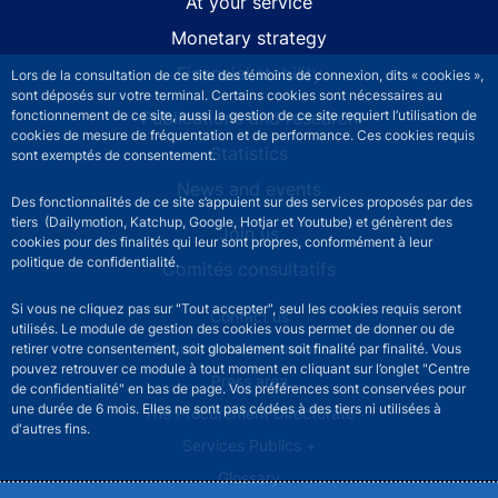
At your service
Monetary strategy
Financial stability
Lors de la consultation de ce site des témoins de connexion, dits « cookies »,
sont déposés sur votre terminal. Certains cookies sont nécessaires au
Publications and research
fonctionnement de ce site, aussi la gestion de ce site requiert l’utilisation de
cookies de mesure de fréquentation et de performance. Ces cookies requis
Statistics
sont exemptés de consentement.
News and events
Des fonctionnalités de ce site s’appuient sur des services proposés par des
tiers (Dailymotion, Katchup, Google, Hotjar et Youtube) et génèrent des
Join us
cookies pour des finalités qui leur sont propres, conformément à leur
politique de confidentialité.
Comités consultatifs
Si vous ne cliquez pas sur "Tout accepter", seul les cookies requis seront
Footer secondary menu
Contact us
utilisés. Le module de gestion des cookies vous permet de donner ou de
Sourds et malentendants
retirer votre consentement, soit globalement soit finalité par finalité. Vous
pouvez retrouver ce module à tout moment en cliquant sur l’onglet "Centre
Press area
de confidentialité" en bas de page. Vos préférences sont conservées pour
une durée de 6 mois. Elles ne sont pas cédées à des tiers ni utilisées à
The Procurement Directorate
d'autres fins.
Services Publics +
Glossary