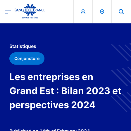
egion
Banque de France - Menu Principal
Skip to main content
Statistiques
Conjoncture
Les entreprises en
Grand Est : Bilan 2023 et
perspectives 2024