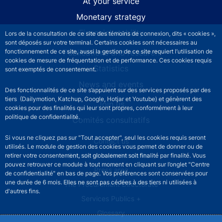
At your service
Monetary strategy
Financial stability
Lors de la consultation de ce site des témoins de connexion, dits « cookies »,
sont déposés sur votre terminal. Certains cookies sont nécessaires au
Publications and research
fonctionnement de ce site, aussi la gestion de ce site requiert l’utilisation de
cookies de mesure de fréquentation et de performance. Ces cookies requis
Statistics
sont exemptés de consentement.
News and events
Des fonctionnalités de ce site s’appuient sur des services proposés par des
tiers (Dailymotion, Katchup, Google, Hotjar et Youtube) et génèrent des
Join us
cookies pour des finalités qui leur sont propres, conformément à leur
politique de confidentialité.
Comités consultatifs
Si vous ne cliquez pas sur "Tout accepter", seul les cookies requis seront
Footer secondary menu
Contact us
utilisés. Le module de gestion des cookies vous permet de donner ou de
Sourds et malentendants
retirer votre consentement, soit globalement soit finalité par finalité. Vous
pouvez retrouver ce module à tout moment en cliquant sur l’onglet "Centre
Press area
de confidentialité" en bas de page. Vos préférences sont conservées pour
une durée de 6 mois. Elles ne sont pas cédées à des tiers ni utilisées à
The Procurement Directorate
d'autres fins.
Services Publics +
Glossary