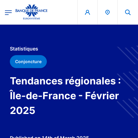
egion
Banque de France - Menu Principal
Skip to main content
Statistiques
Conjoncture
Tendances régionales :
Île-de-France - Février
2025