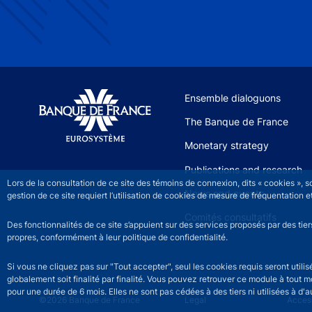
Site navigation
Ensemble dialoguons
The Banque de France
Monetary strategy
Publications and research
Lors de la consultation de ce site des témoins de connexion, dits « cookies », 
News and events
gestion de ce site requiert l’utilisation de cookies de mesure de fréquentatio
Comités consultatifs
Des fonctionnalités de ce site s’appuient sur des services proposés par des tie
propres, conformément à leur politique de confidentialité.
Si vous ne cliquez pas sur "Tout accepter", seul les cookies requis seront util
globalement soit finalité par finalité. Vous pouvez retrouver ce module à tout 
pour une durée de 6 mois. Elles ne sont pas cédées à des tiers ni utilisées à d'au
©2026 Banque de France
Footer legal notice men
Legal
Access