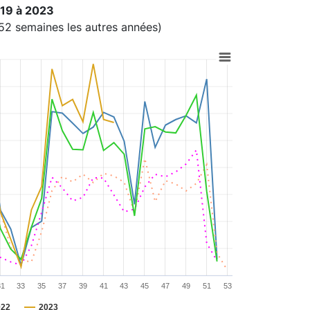
019 à 2023
2 semaines les autres années)
31
33
35
37
39
41
43
45
47
49
51
53
022
2023