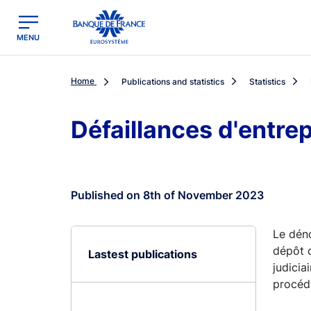
egion
Banque de France - Menu Principal
MENU
Home
Publications and statistics
Statistics
Défaillances d'entre
Published on 8th of November 2023
Le dén
dépôt d
Lastest publications
judicia
procédu