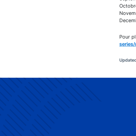
Octobr
Novemb
Decemb
Pour pl
series
Updated