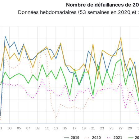
Nombre de défaillances de 2
Données hebdomadaires (53 semaines en 2020 et 5
art with 5 lines.
s data table, Chart
rt has 1 X axis displaying categories.
rt has 1 Y axis displaying values. Range: 0 to 1600.
01
03
05
07
09
11
13
15
17
19
21
23
25
27
29
2019
2020
2021
2