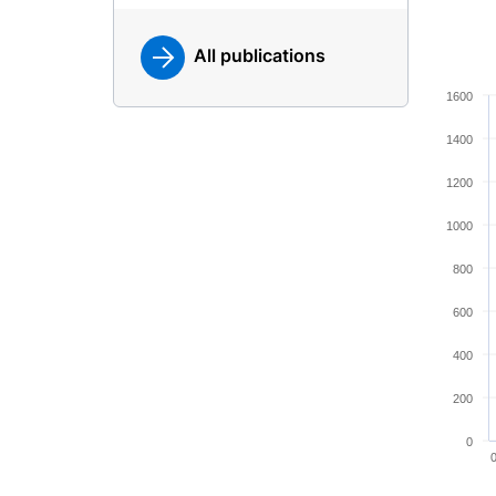
All publications
Chart
1600
Line ch
1400
View a
The cha
1200
The cha
1000
800
600
400
200
0