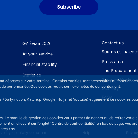
Subscribe
Footer secondary
Contact us
G7 Évian 2026
Sourds et malent
At your service
Press area
Financial stability
The Procurement 
Statistics
Services Publics 
sont déposés sur votre terminal. Certains cookies sont nécessaires au fonctionneme
Join us
n et de performance. Ces cookies requis sont exemptés de consentement.
Glossary
FAQs
rs (Dailymotion, Katchup, Google, Hotjar et Youtube) et génèrent des cookies pour 
isés. Le module de gestion des cookies vous permet de donner ou de retirer votre 
moment en cliquant sur l’onglet "Centre de confidentialité" en bas de page. Vos p
tres fins.
u
ibility - partially compliant
Help
Privac