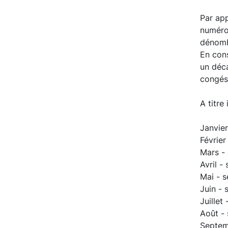
End of 
Par app
numérot
dénomb
En con
un déca
congés 
A titre
Janvier
Février
Mars -
Avril -
Mai - 
Juin -
Juillet
Août -
Septem