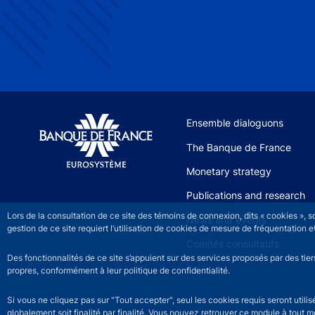
Site navigation
Ensemble dialoguons
The Banque de France
Monetary strategy
Publications and research
Lors de la consultation de ce site des témoins de connexion, dits « cookies », 
News and events
gestion de ce site requiert l’utilisation de cookies de mesure de fréquentatio
Comités consultatifs
Des fonctionnalités de ce site s’appuient sur des services proposés par des tie
propres, conformément à leur politique de confidentialité.
Si vous ne cliquez pas sur "Tout accepter", seul les cookies requis seront util
globalement soit finalité par finalité. Vous pouvez retrouver ce module à tout 