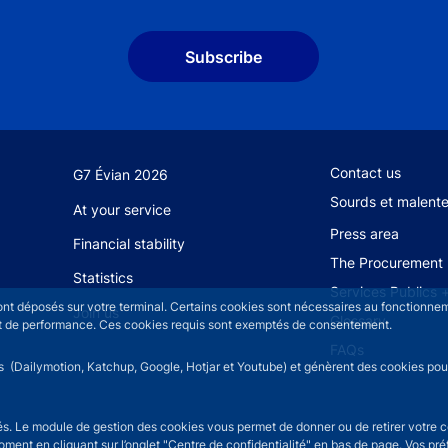
Subscribe
Footer secondary
Contact us
G7 Évian 2026
Sourds et malent
At your service
Press area
Financial stability
The Procurement 
Statistics
Services Publics 
sont déposés sur votre terminal. Certains cookies sont nécessaires au fonctionneme
Join us
Glossary
n et de performance. Ces cookies requis sont exemptés de consentement.
FAQs
rs (Dailymotion, Katchup, Google, Hotjar et Youtube) et génèrent des cookies pour 
isés. Le module de gestion des cookies vous permet de donner ou de retirer votre 
moment en cliquant sur l’onglet "Centre de confidentialité" en bas de page. Vos p