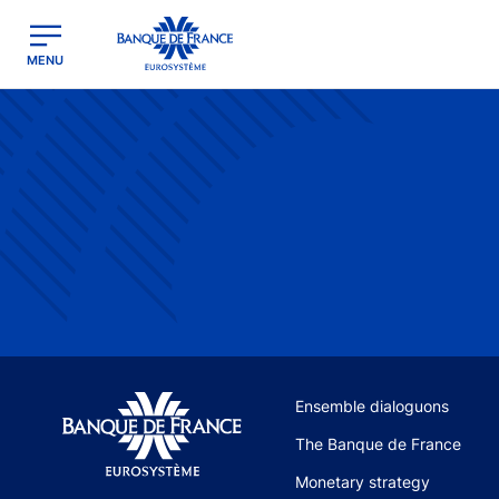
egion
Banque de France - Menu Principal
MENU
Site navigation
Ensemble dialoguons
The Banque de France
Monetary strategy