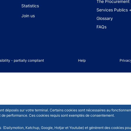
The Procurement 
Statistics
Services Publics 
Join us
Glossary
FAQs
u
ibility - partially compliant
Help
Privac
sont déposés sur votre terminal. Certains cookies sont nécessaires au fonctionneme
n et de performance. Ces cookies requis sont exemptés de consentement.
rs (Dailymotion, Katchup, Google, Hotjar et Youtube) et génèrent des cookies pour 