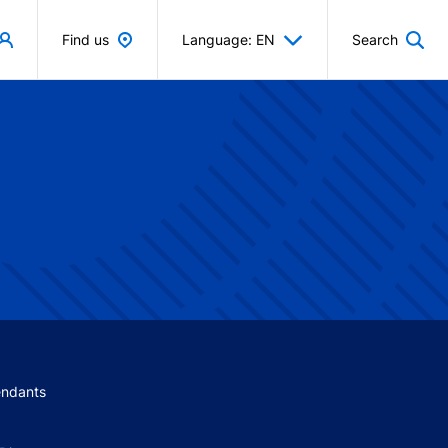
Find us
Language: EN
Search
 menu
endants