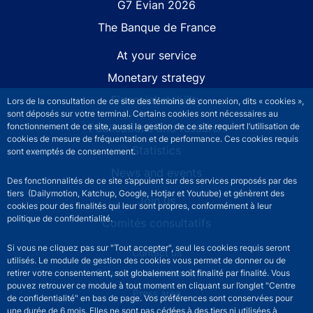
G7 Évian 2026
The Banque de France
At your service
Monetary strategy
Financial stability
Lors de la consultation de ce site des témoins de connexion, dits « cookies »,
sont déposés sur votre terminal. Certains cookies sont nécessaires au
fonctionnement de ce site, aussi la gestion de ce site requiert l’utilisation de
Publications and research
cookies de mesure de fréquentation et de performance. Ces cookies requis
Statistics
sont exemptés de consentement.
News and events
Des fonctionnalités de ce site s’appuient sur des services proposés par des
tiers (Dailymotion, Katchup, Google, Hotjar et Youtube) et génèrent des
Join us
cookies pour des finalités qui leur sont propres, conformément à leur
politique de confidentialité.
Comités consultatifs
Si vous ne cliquez pas sur "Tout accepter", seul les cookies requis seront
Footer secondary menu
Contact us
utilisés. Le module de gestion des cookies vous permet de donner ou de
Sourds et malentendants
retirer votre consentement, soit globalement soit finalité par finalité. Vous
pouvez retrouver ce module à tout moment en cliquant sur l’onglet "Centre
Press area
de confidentialité" en bas de page. Vos préférences sont conservées pour
une durée de 6 mois. Elles ne sont pas cédées à des tiers ni utilisées à