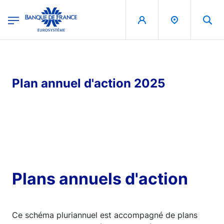
egion
Banque de France - Menu Principal
Skip to main content
Plan annuel d'action 2025
Plans annuels d'action
Ce schéma pluriannuel est accompagné de plans