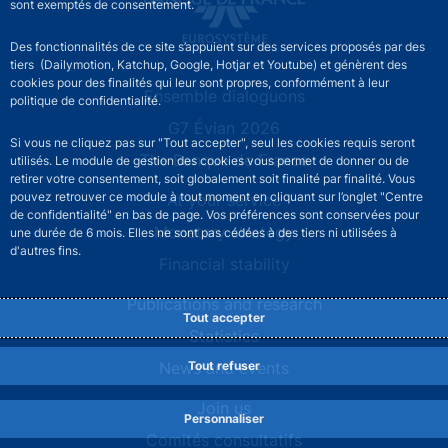
sont exemptés de consentement.
Des fonctionnalités de ce site s’appuient sur des services proposés par des
tiers (Dailymotion, Katchup, Google, Hotjar et Youtube) et génèrent des
cookies pour des finalités qui leur sont propres, conformément à leur
Site navigation
Ensemble dialoguons
politique de confidentialité.
G7 Évian 2026
Si vous ne cliquez pas sur "Tout accepter", seul les cookies requis seront
The Banque de France
utilisés. Le module de gestion des cookies vous permet de donner ou de
retirer votre consentement, soit globalement soit finalité par finalité. Vous
pouvez retrouver ce module à tout moment en cliquant sur l’onglet "Centre
At your service
de confidentialité" en bas de page. Vos préférences sont conservées pour
Monetary strategy
une durée de 6 mois. Elles ne sont pas cédées à des tiers ni utilisées à
d'autres fins.
Financial stability
Publications and research
Tout accepter
Statistics
News and events
Tout refuser
Join us
Personnaliser
Comités consultatifs