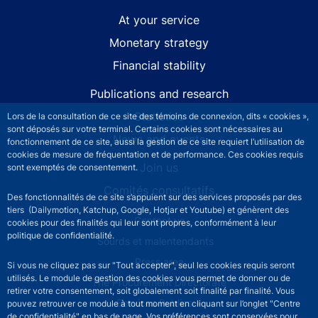
At your service
Monetary strategy
Financial stability
Publications and research
Statistics
Lors de la consultation de ce site des témoins de connexion, dits « cookies »,
sont déposés sur votre terminal. Certains cookies sont nécessaires au
News and events
fonctionnement de ce site, aussi la gestion de ce site requiert l’utilisation de
cookies de mesure de fréquentation et de performance. Ces cookies requis
Join us
sont exemptés de consentement.
Comités consultatifs
Des fonctionnalités de ce site s’appuient sur des services proposés par des
tiers (Dailymotion, Katchup, Google, Hotjar et Youtube) et génèrent des
Footer secondary menu
Contact us
cookies pour des finalités qui leur sont propres, conformément à leur
politique de confidentialité.
Sourds et malentendants
Press area
Si vous ne cliquez pas sur "Tout accepter", seul les cookies requis seront
utilisés. Le module de gestion des cookies vous permet de donner ou de
The Procurement Directorate
retirer votre consentement, soit globalement soit finalité par finalité. Vous
Services Publics +
pouvez retrouver ce module à tout moment en cliquant sur l’onglet "Centre
de confidentialité" en bas de page. Vos préférences sont conservées pour