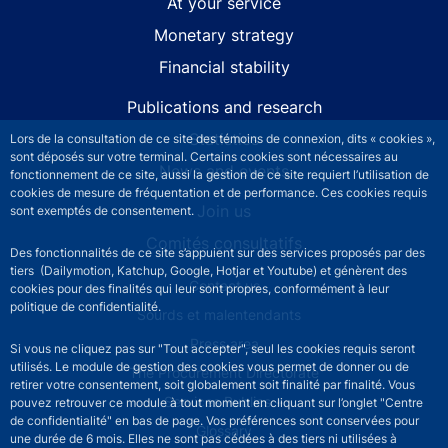
At your service
Monetary strategy
Financial stability
Publications and research
Statistics
Lors de la consultation de ce site des témoins de connexion, dits « cookies »,
sont déposés sur votre terminal. Certains cookies sont nécessaires au
News and events
fonctionnement de ce site, aussi la gestion de ce site requiert l’utilisation de
cookies de mesure de fréquentation et de performance. Ces cookies requis
Join us
sont exemptés de consentement.
Comités consultatifs
Des fonctionnalités de ce site s’appuient sur des services proposés par des
tiers (Dailymotion, Katchup, Google, Hotjar et Youtube) et génèrent des
Footer secondary menu
Contact us
cookies pour des finalités qui leur sont propres, conformément à leur
politique de confidentialité.
Sourds et malentendants
Press area
Si vous ne cliquez pas sur "Tout accepter", seul les cookies requis seront
utilisés. Le module de gestion des cookies vous permet de donner ou de
The Procurement Directorate
retirer votre consentement, soit globalement soit finalité par finalité. Vous
Services Publics +
pouvez retrouver ce module à tout moment en cliquant sur l’onglet "Centre
de confidentialité" en bas de page. Vos préférences sont conservées pour
Glossary
une durée de 6 mois. Elles ne sont pas cédées à des tiers ni utilisées à