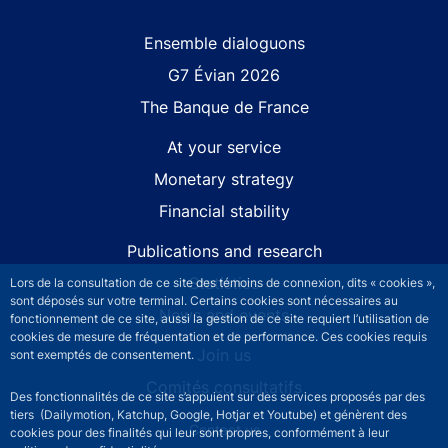
Site navigation
Ensemble dialoguons
G7 Évian 2026
The Banque de France
At your service
Monetary strategy
Financial stability
Publications and research
Statistics
Lors de la consultation de ce site des témoins de connexion, dits « cookies »,
sont déposés sur votre terminal. Certains cookies sont nécessaires au
News and events
fonctionnement de ce site, aussi la gestion de ce site requiert l’utilisation de
cookies de mesure de fréquentation et de performance. Ces cookies requis
Join us
sont exemptés de consentement.
Comités consultatifs
Des fonctionnalités de ce site s’appuient sur des services proposés par des
tiers (Dailymotion, Katchup, Google, Hotjar et Youtube) et génèrent des
Footer secondary menu
Contact us
cookies pour des finalités qui leur sont propres, conformément à leur