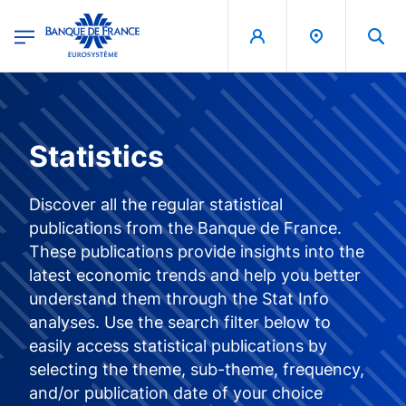
egion
Banque de France - Menu Principal
Skip to main content
Statistics
Discover all the regular statistical
publications from the Banque de France.
These publications provide insights into the
latest economic trends and help you better
understand them through the Stat Info
analyses. Use the search filter below to
easily access statistical publications by
selecting the theme, sub-theme, frequency,
and/or publication date of your choice