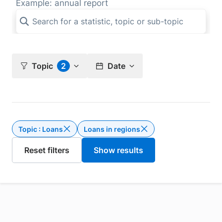
Example: annual report
Topic
2
Date
Topic : Loans
Loans in regions
Delete the filter Topic : Loans
Delete the 