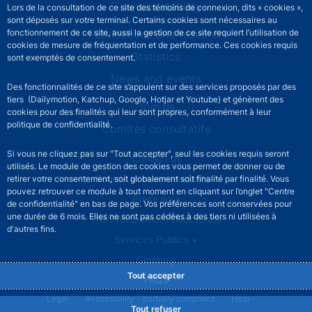
Financial stability
Lors de la consultation de ce site des témoins de connexion, dits « cookies »,
sont déposés sur votre terminal. Certains cookies sont nécessaires au
fonctionnement de ce site, aussi la gestion de ce site requiert l’utilisation de
Publications and research
cookies de mesure de fréquentation et de performance. Ces cookies requis
Statistics
sont exemptés de consentement.
News and events
Des fonctionnalités de ce site s’appuient sur des services proposés par des
tiers (Dailymotion, Katchup, Google, Hotjar et Youtube) et génèrent des
Join us
cookies pour des finalités qui leur sont propres, conformément à leur
politique de confidentialité.
Comités consultatifs
Si vous ne cliquez pas sur "Tout accepter", seul les cookies requis seront
Footer secondary menu
Contact us
utilisés. Le module de gestion des cookies vous permet de donner ou de
Sourds et malentendants
retirer votre consentement, soit globalement soit finalité par finalité. Vous
pouvez retrouver ce module à tout moment en cliquant sur l’onglet "Centre
Press area
de confidentialité" en bas de page. Vos préférences sont conservées pour
une durée de 6 mois. Elles ne sont pas cédées à des tiers ni utilisées à
The Procurement Directorate
d'autres fins.
Services Publics +
Glossary
Tout accepter
FAQs
Footer legal notice menu
Legal
Accessibility - partially compliant
Help
Tout refuser