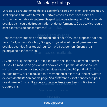
Monetary strategy
Financial stability
Lors de la consultation de ce site des témoins de connexion, dits « cookies »,
sont déposés sur votre terminal. Certains cookies sont nécessaires au
fonctionnement de ce site, aussi la gestion de ce site requiert l’utilisation de
Publications and research
cookies de mesure de fréquentation et de performance. Ces cookies requis
Statistics
sont exemptés de consentement.
News and events
Des fonctionnalités de ce site s’appuient sur des services proposés par des
tiers (Dailymotion, Katchup, Google, Hotjar et Youtube) et génèrent des
Join us
cookies pour des finalités qui leur sont propres, conformément à leur
politique de confidentialité.
Comités consultatifs
Si vous ne cliquez pas sur "Tout accepter", seul les cookies requis seront
Footer secondary menu
Contact us
utilisés. Le module de gestion des cookies vous permet de donner ou de
Sourds et malentendants
retirer votre consentement, soit globalement soit finalité par finalité. Vous
pouvez retrouver ce module à tout moment en cliquant sur l’onglet "Centre
Press area
de confidentialité" en bas de page. Vos préférences sont conservées pour
une durée de 6 mois. Elles ne sont pas cédées à des tiers ni utilisées à
The Procurement Directorate
d'autres fins.
Services Publics +
Glossary
Tout accepter
FAQs