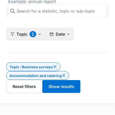
Example: annual report
Topic
2
Date
Topic : Business surveys
Delete the filter Topic : Busine
Accommodation and catering
Delete the filte