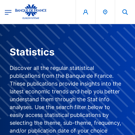
egion
Banque de France - Menu Principal
Skip to main content
Statistics
Discover all the regular statistical
publications from the Banque de France.
These publications provide insights into the
latest economic trends and help you better
understand them through the Stat Info
analyses. Use the search filter below to
easily access statistical publications by
selecting the theme, sub-theme, frequency,
and/or publication date of your choice