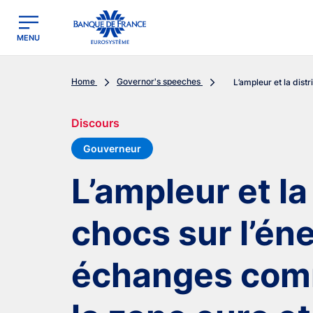
egion
Banque de France - Menu Principal
MENU
Home
Governor's speeches
L’ampleur et la distr
Discours
Gouverneur
L’ampleur et la
chocs sur l’éne
échanges com