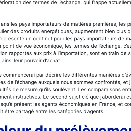
étérioration des termes de l’échange, qui frappe actuell
 dans les pays importateurs de matières premières, les p
ulier des produits énergétiques, augmentent bien plus q
représente un coût net pour les pays importateurs de m
n point de vue économique, les termes de l’échange, c’est
tion rapportés aux prix à l’importation, sont en train de 
ainsi leur pouvoir d’achat.
e commencerai par décrire les différentes manières d’év
rmes de l’échange auxquels nous sommes confrontés, et j
cultés de mesure qu’ils soulèvent. Les comparaisons ent
ent instructives. Le second sujet clé que j’aborderai e
jusqu’à présent les agents économiques en France, et c
t être partagé entre les catégories d’agents.
mpleur du prélèveme