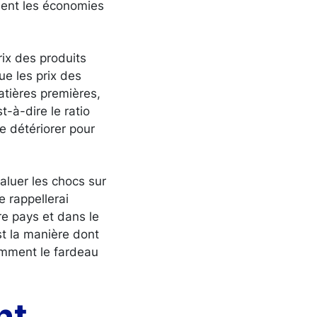
ement les économies
rix des produits
ue les prix des
atières premières,
-à-dire le ratio
se détériorer pour
aluer les chocs sur
e rappellerai
re pays et dans le
st la manière dont
omment le fardeau
nt