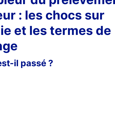
eur : les chocs sur
gie et les termes de
nge
est-il passé ?