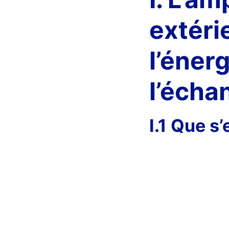
extéri
l’éner
l’écha
I.1 Que s’