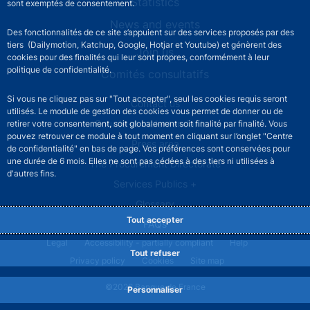
Statistics
sont exemptés de consentement.
News and events
Des fonctionnalités de ce site s’appuient sur des services proposés par des
tiers (Dailymotion, Katchup, Google, Hotjar et Youtube) et génèrent des
Join us
cookies pour des finalités qui leur sont propres, conformément à leur
politique de confidentialité.
Comités consultatifs
Si vous ne cliquez pas sur "Tout accepter", seul les cookies requis seront
Footer secondary menu
Contact us
utilisés. Le module de gestion des cookies vous permet de donner ou de
Sourds et malentendants
retirer votre consentement, soit globalement soit finalité par finalité. Vous
pouvez retrouver ce module à tout moment en cliquant sur l’onglet "Centre
Press area
de confidentialité" en bas de page. Vos préférences sont conservées pour
une durée de 6 mois. Elles ne sont pas cédées à des tiers ni utilisées à
The Procurement Directorate
d'autres fins.
Services Publics +
Glossary
Tout accepter
FAQs
Footer legal notice menu
Legal
Accessibility - partially compliant
Help
Tout refuser
Privacy policy
Cookies
Site map
©2026 Banque de France
Personnaliser