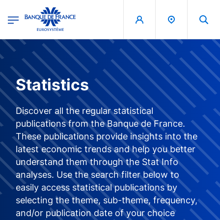
egion
Banque de France - Menu Principal
Skip to main content
Statistics
Discover all the regular statistical
publications from the Banque de France.
These publications provide insights into the
latest economic trends and help you better
understand them through the Stat Info
analyses. Use the search filter below to
easily access statistical publications by
selecting the theme, sub-theme, frequency,
and/or publication date of your choice