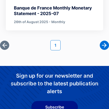
Banque de France Monthly Monetary
Statement - 2025-07
26th of August 2025 - Monthly
Pagination
Current page
1
First page
Ne
Sign up for our newsletter and
subscribe to the latest publication
alerts
Subscribe