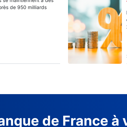
s se maintiennent à des
près de 950 milliards
anque de France à 