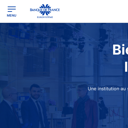
egion
Banque de France - Menu Principal
MENU
Image
Bi
Une institution au