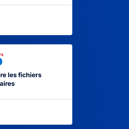
rs
 les fichiers
aires