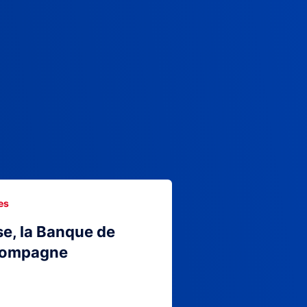
es
se, la Banque de
compagne