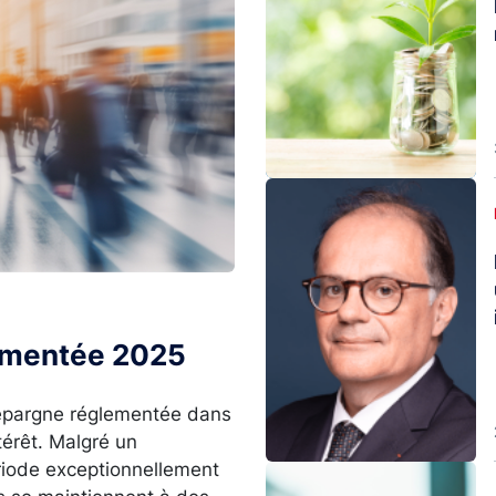
Image
lementée 2025
l’épargne réglementée dans
térêt. Malgré un
ériode exceptionnellement
Image